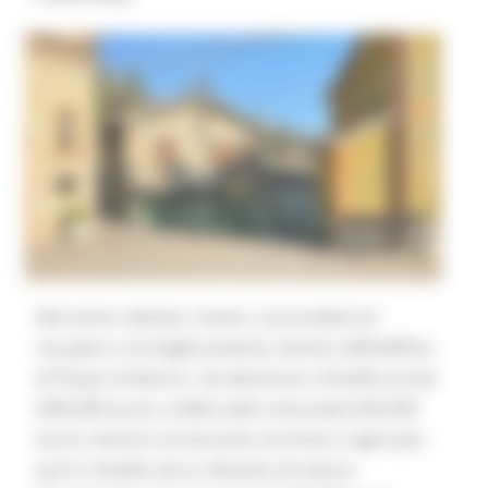
Nel centro abitato, invece, si procederà al
recupero e al miglioramento sismico dell’edificio
di Piazza Umberto I, da destinare a finalità sociali
(900.000 euro), e della sede comunale (250.000
euro), mentre sul versante nord-est si agirà per
porre rimedio ad un dissesto di natura