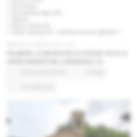
Siti tematici
Articolazione degli Uffici
Rubrica
Elenco caselle PEC
Indice nazionale PA – riferimenti Giunta regionale
MARTEDÌ 22 AGOSTO 2023 16:36
PALMIANO, 2,5 MILIONI PER LE STRADE: ECCO LE
OPERE INSERITE NELL’ORDINANZA 137
Ricostruzione Marche
14 views
Torna alle news