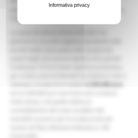
nel medioevo i monaci avevano un monastero
Informativa privacy
nella zona; una torre difensiva, in località Pedara,
ricorda proprio l’arte benedettina.
La catastrofe del terremoto 2016/2017 ha
generato la sua onda negativa soprattutto nelle
piccole realtà come questa. Ma è proprio da
questi luoghi che occorre ripartire. Ecco perché
l’ordinanza 137 ha trovato copertura economica
per un’altra serie di interventi da mettere in atto a
Palmiano. Si tratta di un totale di
6.555.000 euro
,
di cui 2.500.000 euro serviranno per un’azione
molto attesa, cioè quella relativa al
consolidamento del corpo stradale e dei
manufatti accessori per le strade provinciali
numero 65 (Roccafluvione-Palmiano) e 184
(Tavernelle).