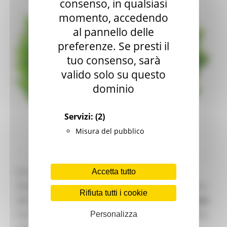
consenso, in qualsiasi
momento, accedendo
al pannello delle
preferenze. Se presti il
tuo consenso, sarà
valido solo su questo
dominio
Servizi:
(2)
Misura del pubblico
Di sicuro, Palmiano compare nell'atto di
Accetta tutto
donazione con cui Corrado III trasferiva il comune
Rifiuta tutti i cookie
alla Diocesi di Ascoli, con la dicitura
Palumnianum
.
Così come è sicura l’origine benedettina, dato che
Personalizza