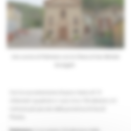
Uno scorcio di Palmiano con la Chiesa di San Michele
Arcangelo
Con la sua estensione di poco meno di 13
chilometri quadrati e i suoi circa 150 abitanti, è il
comune più piccolo della provincia di Ascoli
Piceno.
Palmiano
, il cui nome si fa derivare dalla