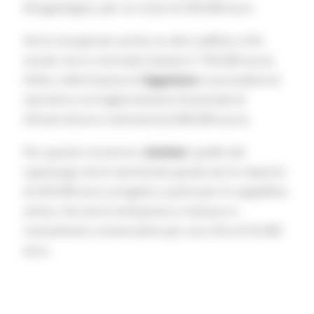
idrogeologica, per un costo di 350.000 euro.
Verrà recuperato anche un altro edificio a fini
sociali, ma in contrada Catasta (1.750.000 euro).
Infine, nella frazione di
Appoiano
si procederà al
ripristino e al miglioramento funzionale di
infrastrutture e sottoservizi (500.000 euro).
Per quanto concerne i
cimiteri
, quello del
capoluogo verrà ripristinato grazie ad un importo
di 250.000 euro; progetto a parte per la cappellina
votiva, che verrà sottoposta a restauro e
risanamento conservativo per una cifra di 55.000
euro.