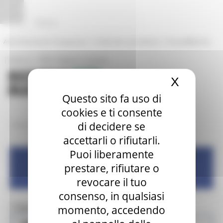
Pannello di gestione dei cookies
|
|
Amministrazione Trasparente
Profilo del committente
ProcediMarche
|
|
Rubrica
URP: la Regione risponde
X
Nascond
Questo sito fa uso di
cookies e ti consente
di decidere se
/
/
Entra in Regione
Digipalm
News ed eventi
accettarli o rifiutarli.
Puoi liberamente
Progetto Digipalm
prestare, rifiutare o
revocare il tuo
consenso, in qualsiasi
momento, accedendo
Toggle navigation
MENU & Contatti