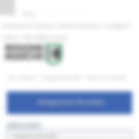
Pannello di gestione dei cookies
|
|
Amministrazione Trasparente
Profilo del committente
ProcediMarche
|
|
Rubrica
URP: la Regione risponde
/
/
Entra in Regione
Delegazione Bruxelles
News eventi ed attvità
Delegazione Bruxelles
MENU & Contatti
Delegazione Bruxelles