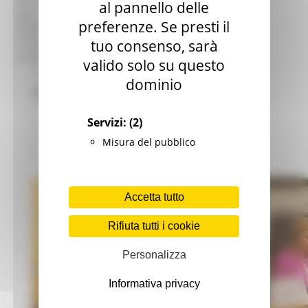
al pannello delle
Fax: +32 (0)2 286.85.48
preferenze. Se presti il
Indirizzo: Rond Point Schuman 14 - B 1040 Bruxelles
e-mail: a.passarani@regione-marche.eu
tuo consenso, sarà
e-mail: bruxelles@regione-marche.eu
valido solo su questo
VENERDÌ 8 DICEMBRE 2023 12:18
dominio
20ESIMA RIUNIONE SEDEC
Delegazione Bruxelles
0 views
Servizi:
(2)
Misura del pubblico
Torna alle news
Accetta tutto
Rifiuta tutti i cookie
Personalizza
Informativa privacy