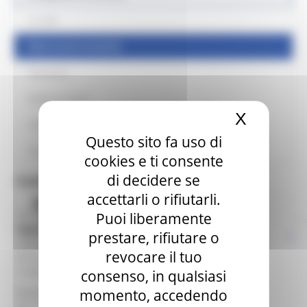
La sede
News eventi ed attvità
Newsletter
Bollettino GUUE
X
Nascond
CdR
Questo sito fa uso di
Links Utili
cookies e ti consente
di decidere se
Contatti
accettarli o rifiutarli.
Blog
Direttore Delegazione:
Puoi liberamente
Segretario Generale
prestare, rifiutare o
Indirizzo: Palazzo Raffaello - Via Gentile da Fabriano 9 -
revocare il tuo
Ancona
e-mail: segretariogenerale@regione.marche.it
consenso, in qualsiasi
Responsabile a Bruxelles:
Antonella Passarani
momento, accedendo
Tel.: +32 (0)2 286.85.43 - +32 (0)2 286.85.44