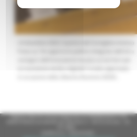
L’8 dicembre 2023, il parere del Consigliere Andrea
Putzu su “Un approccio politico integrato dell'UE a
sostegno dell'innovazione basata sui territori per
la transizione verde e digitale” è stato approvato
in occasione della 20esima Riunione SEDEC.
Regione Marche Giunta Regionale (CF 80008630420 P.IVA
00481070423) via Gentile da Fabriano, 9 - 60125 Ancona - tel.
071.8061
casella p.e.c. istituzionale :