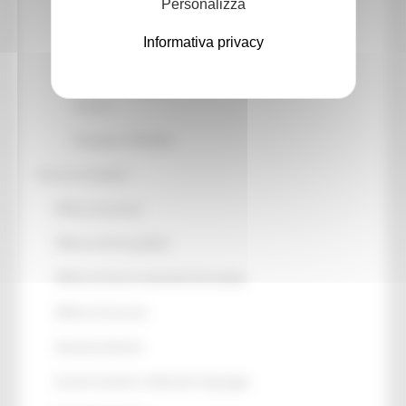
Giovani e Minorenni
Personalizza
Incrocio Domanda-Offerta
Informativa privacy
Collocamento Mirato (L.68/99)
Tirocini
Sostegno al Reddito
Servizi al cittadino
Offerte da privati
Offerte da Enti pubblici
Offerte di lavoro nazionali ed europee
Offerte di tirocinio
Garanzia Giovani
Incontri tematici e laboratori di gruppo