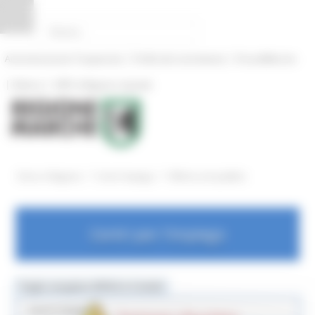
Pannello di gestione dei cookies
|
|
Amministrazione Trasparente
Profilo del committente
ProcediMarche
|
|
Rubrica
URP: la Regione risponde
/
/
Entra in Regione
Centri Impiego
Offerte enti pubblici
Centri per l'impiego
Toggle navigation
MENU & Contatti
Centri Impiego