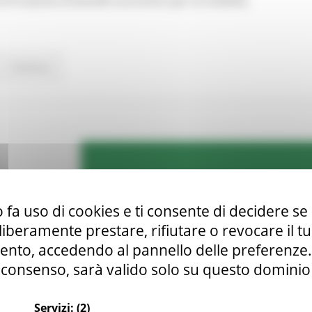
 di fruizione di benefit economici per la mobilità.
Continua..
 fa uso di cookies e ti consente di decidere se 
i liberamente prestare, rifiutare o revocare il 
nto, accedendo al pannello delle preferenze. S
consenso, sarà valido solo su questo dominio
Servizi:
(2)