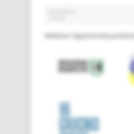
moda italiana
2 post(s)
Webinar Opportunità professi