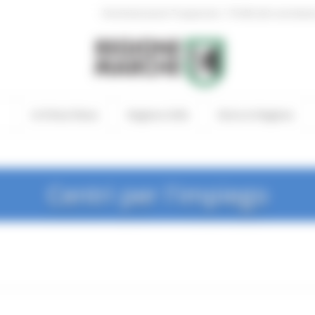
|
Amministrazione Trasparente
Profilo del committen
In Primo Piano
Regione Utile
Entra in Regione
Centri per l'impiego