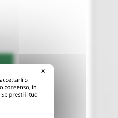
X
Nascondi il banner dei c
accettarli o
tuo consenso, in
e presti il tuo