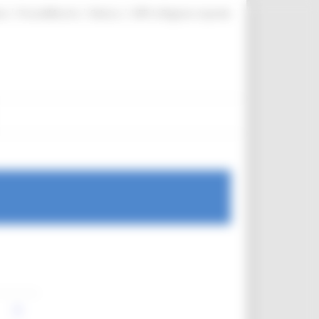
|
|
|
te
ProcediMarche
Rubrica
URP: la Regione risponde