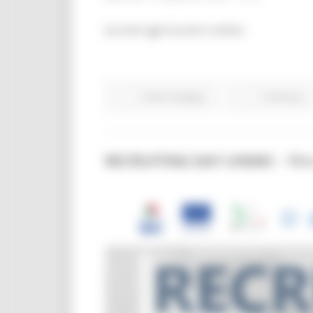
Iscriviti agli incontri online:
Centri Impiego
Continua..
RECRUITING DAY UNIMC - 19 e