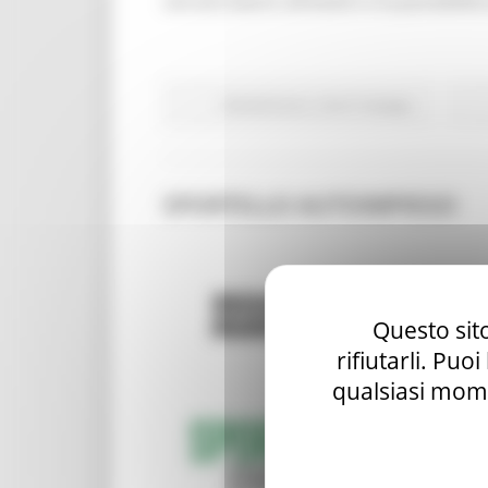
cercare lavoro all'estero e la possibilità
Attività Eures
Centri Impiego
SPORTELLO AUTOIMPIEGO
Questo sito
rifiutarli. Puo
qualsiasi mome