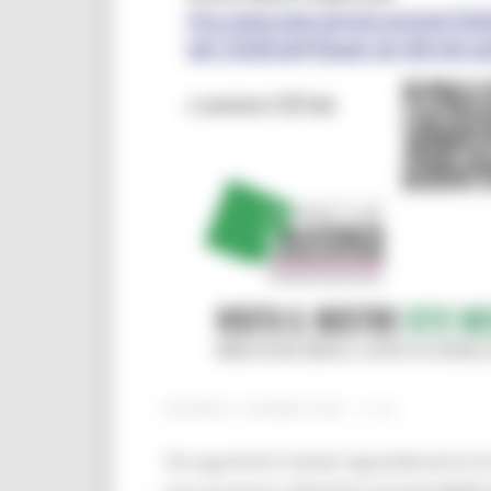
GIOVEDÌ 4 GIUGNO 2026 11:42
Gli argomenti trattati riguarderanno la 