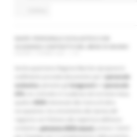
Continua..
NASPI: PERSONALE SCOLASTICO CON
SCADENZA CONTRATTO NEL MESE DI GIUGNO
GIOVEDÌ 4 GIUGNO 2026 11:55
Anche quest’anno Regione Marche ripropone lo
snellimento procedurale previsto per il
personale
scolastico
, pertanto gli
insegnanti
e il
personale
ATA
con contratto in scadenza nel corrente mese,
qualora
NON
interessati alla ricerca di altra
occupazione, ma unicamente alla ripresa del
rapporto con l’Istituto alla riapertura dell’anno
scolastico,
potranno NON recarsi
presso i Centri
per l’impiego per il completamento della pratiche,