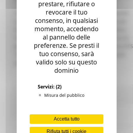
prestare, rifiutare o
revocare il tuo
Creatività e lavoro al centro delle politiche giovanili:
consenso, in qualsiasi
sono stati presentati questa mattina al Centro per
momento, accedendo
l’Impiego di Pesaro i risultati del progetto artistico
al pannello delle
“Arcipelago. Spazi ritrovati” e un nuovo percorso di
preferenze. Se presti il
alta formazione in partenza a settembre, il corso IFTS
tuo consenso, sarà
“Tecniche di allestimento scenico: Set, Sound and
valido solo su questo
Lighting Designer”.
dominio
Servizi:
(2)
Comunicati stampa
Centri Impiego
In primo
Misura del pubblico
piano
Giovani
Lavoro Formazione professionale
Continua..
Accetta tutto
Rifiuta tutti i cookie