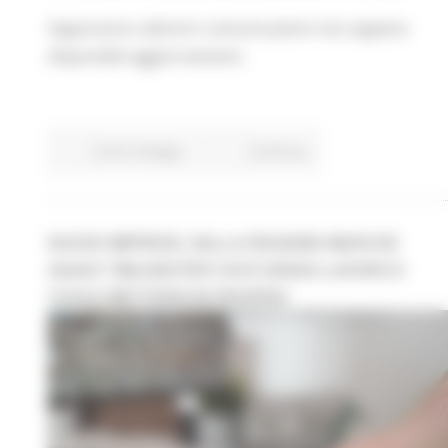
Seguiranno ulteriori comunicazioni non appena
disponibili aggiornamenti.
Centri Impiego
Continua..
NUOVE IMPRESE, DALLA REGIONE MARCHE
QUASI 7 MILIONI PER CHI È SENZA LAVORO E
VUOLE METTERSI IN PROPRIO