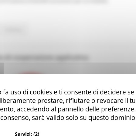
 di fruizione di benefit economici per la mobilità.
Continua..
 di cooperazione applicativa
 fa uso di cookies e ti consente di decidere se 
i liberamente prestare, rifiutare o revocare il 
nto, accedendo al pannello delle preferenze. S
consenso, sarà valido solo su questo dominio
Servizi:
(2)