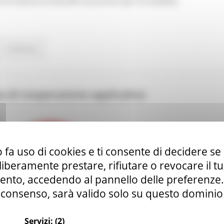
 di fruizione di benefit economici per la mobilità.
Continua..
 di cooperazione applicativa
 fa uso di cookies e ti consente di decidere se 
i liberamente prestare, rifiutare o revocare il 
nto, accedendo al pannello delle preferenze. S
consenso, sarà valido solo su questo dominio
Servizi:
(2)