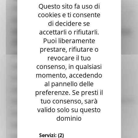
Questo sito fa uso di
Coordinamento Regionale
cookies e ti consente
CPI Ancona
di decidere se
VENERDÌ 15 OTTOBRE 2021 11:07
accettarli o rifiutarli.
CPI CIVITANOVA MARCHE - NEWSLETTER
CPI Ascoli Piceno
Puoi liberamente
OTTOBRE 2021
CPI Civitanova Marche
prestare, rifiutare o
Civitanova Marche
Go Back
CPI Fabriano
revocare il tuo
consenso, in qualsiasi
CPI Fano
Contenuti della Newsletter
momento, accedendo
CPI Fermo
CORSI DI FORMAZIONE ITS
al pannello delle
CORSI DI FORMAZIONE
CPI Jesi
preferenze. Se presti il
PROGETTO PURPLE
tuo consenso, sarà
CAREER DAY - UNIVERSITA' DEGLI STUDI DI MACERATA
CPI Macerata
valido solo su questo
NEWSLETTER OTTOBRE 2021
CPI Pesaro
dominio
CPI San Benedetto del Tronto
Locandine
Servizi:
(2)
CPI Senigallia