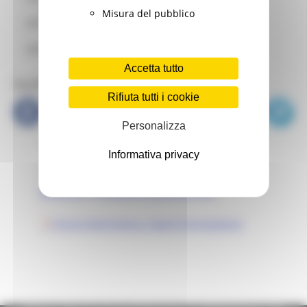
ITS PASTICCERE
Misura del pubblico
CPI Tolentino
ITS tecnico Multimediale
CPI Urbino
Accetta tutto
ITS SMART
Social Media
Rifiuta tutti i cookie
Corso FSE - Tecnico del Marketing turistico
Personalizza
Corso OSS - Cogito
Informativa privacy
CORSO Social media manager e addetto
selezione , sviluppo e gestione HR
Corso Vetrinistica_Spem Formazione