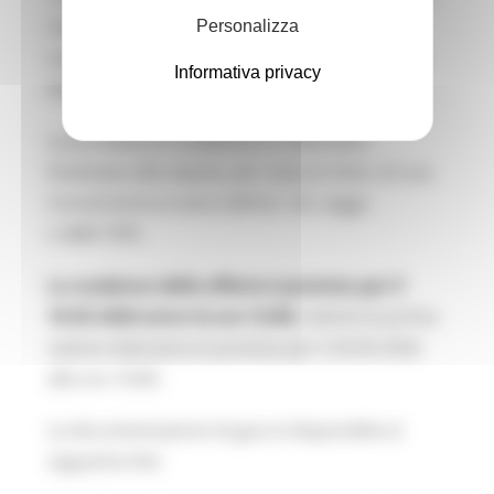
l’affidamento del servizio in oggetto per un
Personalizza
importo a base di gara pari ad € 3.041.638,64,
Informativa privacy
IVA esclusa.
La procedura è suddivisa in 2 lotti ed è
finalizzata alla stipula, per ciascun lotto, di una
Convenzione ai sensi dell’art. 26, Legge
n.488/1999.
La scadenza delle offerte è prevista per il
18.05.2026 entro le ore 12:00,
mentre la prima
seduta telematica è prevista per il 20.05.2026
alle ore 10:00.
La documentazione di gara è disponibile al
seguente link: