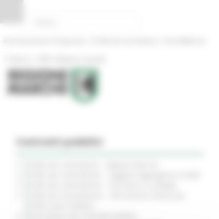
Pannello di gestione dei cookies
|
|
Amministrazione Trasparente
Profilo del committente
ProcediMarche
|
|
Rubrica
URP: la Regione risponde
Contratti pubblici
Profilo del commitente - Regione Marche
Profilo del committente - Soggetto Aggregatore SUAM
Profilo del committente - SUA (Gare su delega)
Profilo del Committente - USR Sezione distaccata
SUAM Lavori Pubblici
Osservatorio dei contratti pubblici