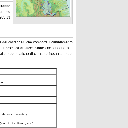
 tranne
marnoso
 983,13
ione dei castagneti, che comporta il cambiamento
urali processi di successione che tendono alla
 alle problematiche di carattere fitosanitario del
to
enti
er densità eccessiva)
ghi, piccoli frutti, ecc.)