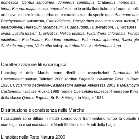
domestica
,
Cornus sanguinea
,
Juniperus communis
,
Crataegus monogyna
hirtus
,
Emerus majus
subsp.
emeroides
sono le entità floristiche più frequenti nell
arbustivo, mentre lo strato erbaceo è caratterizzato da specie quali
Anemone nem
Brachypodium sylvaticum
,
Carex digitata, Dactylorhiza maculata
subsp.
fuchsii
,
F
heterophylla
,
Hieracium racemosum
,
H. sabaudum
,
H. sylvaticum
,
H. virgaurea
,
ovata, Luzula forsteri
,
L. sylvatica, Melica uniflora
,
Platanthera chlorantha, Poly
multiflorum, P. odoratum, Pteridium aquilinum
,
Pulmonaria apennina
,
Salvia glu
Sanicula europaea
,
Viola alba
subsp.
dehnhardtii
e
V. reichenbachiana.
Caratterizzazione fitosociologica
I castagneti delle Marche sono riferiti alle associazioni
Cardamino kita
Castaneetum sativae
Taffetani 2000 (ordine
Fagetalia sylvaticae
Pawl. in Paw
1928),
Cyclamino hederifolii-Castaneetum sativae
Allegrezza 2003 e
Melampyro i
Castaneetum sativae
Hruska 1988 (ordine
Quercetalia pubescenti-petraeae
Klika
della classe
Querco-Fagetea
Br.-Bl. & Vlieger in Vlieger 1937.
Distribuzione e consistenza nelle Marche
I castagneti sono diffusi in modo sporadico e frammentario lungo la dorsale
marchigiana e sui massicci dei Monti Sibillini e dei Monti della Laga.
L'habitat nella Rete Natura 2000