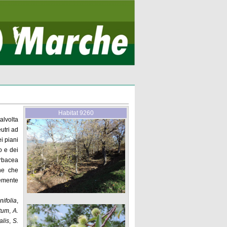
Habitat 9260
alvolta
utri ad
ei piani
o e dei
erbacea
ne che
temente
nifolia
,
tum
,
A.
alis
,
S.