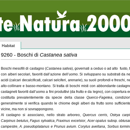
Habitat
9260 - Boschi di
Castanea sativa
Boschi mesofili di castagno (
Castanea sativa
), governati a ceduo o ad alto fusto, t
con alberi secolari, favoriti dall’azione dell’uomo. Si sviluppano su substrati da ne
acidi (calcari decalcificati, calcari selciferi, arenarie), su suoli profondi e freschi, n
alto-collinare e basso-montano. Si tratta di boschi misti con abbondante castagn
castagneti favoriti dall’uomo a fini produttivi (da frutto e da legno), con copertura 
costituita prevalentemente da specie della classe
Querco-Fagetea
, condizio
generalmente si verifica quando le chiome degli alberi da frutto sono sufficien
vicine, ma non si sovrappongono.
Al castagno si associano, nello strato arboreo,
Quercus cerris
,
Ostrya carpi
Carpinus
betulus
,
Fagus sylvatica
,
Fraxinus excelsior
,
Acer opalus
subsp.
obtusa
campestre
,
A. pseudoplatanus
e Prunus avium
.
Corylus avellana
,
Sorbus tormin