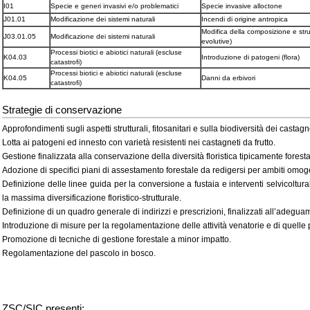
I01
Specie e generi invasivi e/o problematici
Specie invasive alloctone
J01.01
Modificazione dei sistemi naturali
Incendi di origine antropica
Modifica della composizione e stru
J03.01.05
Modificazione dei sistemi naturali
evolutive)
Processi biotici e abiotici naturali (escluse
K04.03
Introduzione di patogeni (flora)
catastrofi)
Processi biotici e abiotici naturali (escluse
K04.05
Danni da erbivori
catastrofi)
Strategie di conservazione
Approfondimenti sugli aspetti strutturali, fitosanitari e sulla biodiversità dei castagne
Lotta ai patogeni ed innesto con varietà resistenti nei castagneti da frutto.
Gestione finalizzata alla conservazione della diversità floristica tipicamente forest
Adozione di specifici piani di assestamento forestale da redigersi per ambiti omoge
Definizione delle linee guida per la conversione a fustaia e interventi selvicoltu
la massima diversificazione floristico-strutturale.
Definizione di un quadro generale di indirizzi e prescrizioni, finalizzati all’adegu
Introduzione di misure per la regolamentazione delle attività venatorie e di quelle p
Promozione di tecniche di gestione forestale a minor impatto.
Regolamentazione del pascolo in bosco.
ZSC/SIC presenti: