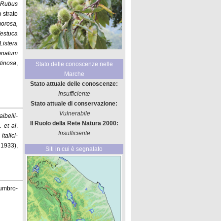
,
Rubus
o strato
orosa,
estuca
Listera
gonatum
tinosa
,
Stato delle conoscenze nelle
Marche
Stato attuale delle conoscenze:
Insufficiente
Stato attuale di conservazione:
Vulnerabile
ibelii-
Il Ruolo della Rete Natura 2000:
l.
et al
.
Insufficiente
talici-
 1933),
Siti in cui è segnalato
 umbro-