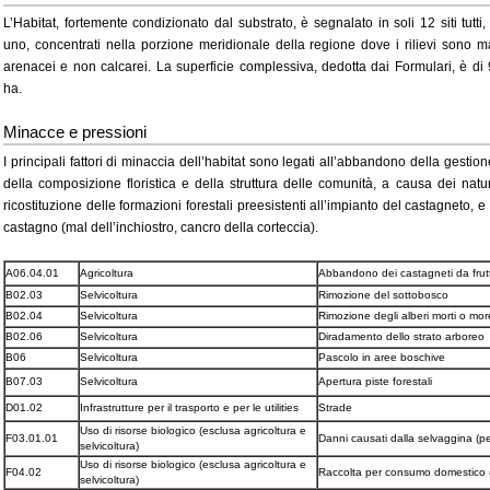
L’Habitat, fortemente condizionato dal substrato, è segnalato in soli 12 siti tutti,
uno, concentrati nella porzione meridionale della regione dove i rilievi sono 
arenacei e non calcarei. La superficie complessiva, dedotta dai Formulari, è di
ha.
Minacce e pressioni
I principali fattori di minaccia dell’habitat sono legati all’abbandono della gest
della composizione floristica e della struttura delle comunità, a causa dei nat
ricostituzione delle formazioni forestali preesistenti all’impianto del castagneto, e
castagno (mal dell’inchiostro, cancro della corteccia).
A06.04.01
Agricoltura
Abbandono dei castagneti da frut
B02.03
Selvicoltura
Rimozione del sottobosco
B02.04
Selvicoltura
Rimozione degli alberi morti o mor
B02.06
Selvicoltura
Diradamento dello strato arboreo
B06
Selvicoltura
Pascolo in aree boschive
B07.03
Selvicoltura
Apertura piste forestali
D01.02
Infrastrutture per il trasporto e per le utilities
Strade
Uso di risorse biologico (esclusa agricoltura e
F03.01.01
Danni causati dalla selvaggina (p
selvicoltura)
Uso di risorse biologico (esclusa agricoltura e
F04.02
Raccolta per consumo domestico (fun
selvicoltura)