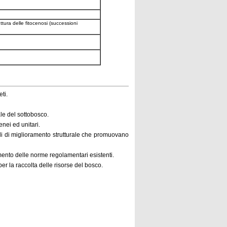
ttura delle fitocenosi (successioni
ti.
ale del sottobosco.
nei ed unitari.
rali di miglioramento strutturale che promuovano
amento delle norme regolamentari esistenti.
er la raccolta delle risorse del bosco.