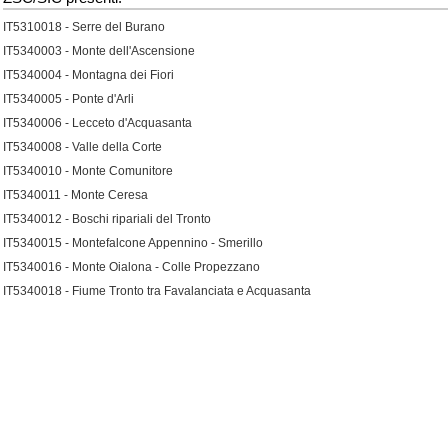
IT5310018 - Serre del Burano
IT5340003 - Monte dell'Ascensione
IT5340004 - Montagna dei Fiori
IT5340005 - Ponte d'Arli
IT5340006 - Lecceto d'Acquasanta
IT5340008 - Valle della Corte
IT5340010 - Monte Comunitore
IT5340011 - Monte Ceresa
IT5340012 - Boschi ripariali del Tronto
IT5340015 - Montefalcone Appennino - Smerillo
IT5340016 - Monte Oialona - Colle Propezzano
IT5340018 - Fiume Tronto tra Favalanciata e Acquasanta