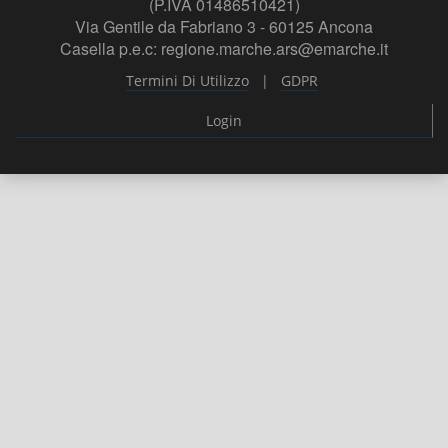
(P.IVA 01486510421)
Via Gentile da Fabriano 3 - 60125 Ancona
Casella p.e.c: regione.marche.ars@emarche.it
|
Termini Di Utilizzo
GDPR
Login