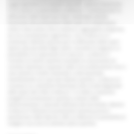
raggiungimento di risultarti concreti” osserva l’assessore.
Tra le azioni, in particolare, la Misura 1 ‘Contributi per la
diffusione dello Sport per tutti’, contempla attività
finalizzate alla promozione dello sport di cittadinanza,
inteso come pratica fisico-motoria e aggregativa disgiunta
da una connotazione agonistica. Con la Misura 4 si
promuove l’attività sportiva per la diffusione dello sport
aperto alla pluralità degli utenti, secondo le esigenze, le
possibilità e le aspirazioni di ciascuno. La Misura 5
‘Incentivi al merito sportivo’ prevede la concessione di
incentivi destinati ai giovani atleti non professionisti che si
sono distinti a livello nazionale e internazionale,
manifestando uno spiccato talento sportivo. La Misura 6
riconosce un contributo finanziario alla Scuola Regionale
dello Sport del CONI, la Misura 7 è rivolta a sostenere
progetti di promozione sportiva a favore delle
amministrazioni comunali dell’area del terremoto. Mentre
la Misura 9 ‘Attività di promozione sportiva presso i
penitenziari delle Marche’ offre ai detenuti la possibilità di
svolgere una serie di attività ludico-sportive.