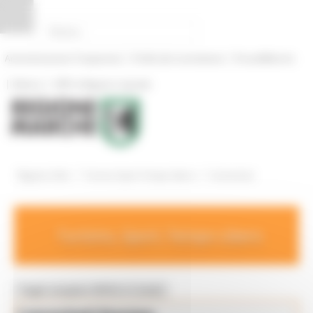
Vai al contenuto
Vai al piede
Vai al menu
Vai alla sezione Amministrazione Trasparente
Pannello di gestione dei cookies
|
|
Amministrazione Trasparente
Profilo del committente
ProcediMarche
|
|
Rubrica
URP: la Regione risponde
/
/
Regione Utile
Turismo Sport Tempo Libero
Comunicati
Turismo, Sport, Tempo Libero
Toggle navigation
MENU & Contatti