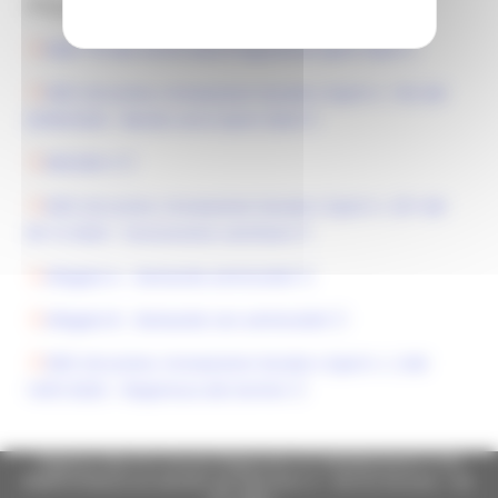
Allegati:
DGR 770 del 20-05-2024 Programma Sport 2024
DDS Istruzione, Innovazione Sociale e Sport n. 102 del
20/06/2024 - Bando unico Sport 2024
MISURA 3
DDS Istruzione, Innovazione Sociale e Sport n. 291 del
30-12-2024 - Concessione contributi
Allegato A - Domande ammissibili
Allegato B - Domande non ammissibili
DDS Istruzione, Innovazione Sociale e Sport n. 2 del
14/01/2025 - Riapertura dei termini
Regione Marche Giunta Regionale (CF 80008630420 P.IVA
00481070423) via Gentile da Fabriano, 9 - 60125 Ancona - tel.