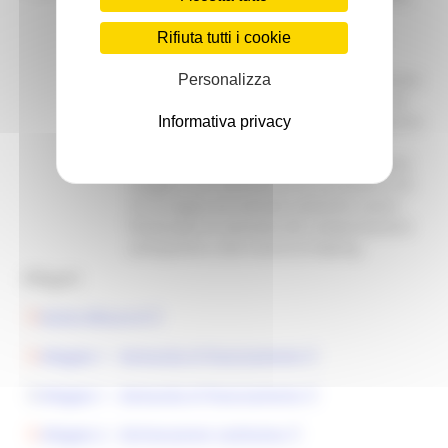
delle diverse Misure, nonché di altri
interventi di particolare valenza per il
Rifiuta tutti i cookie
perseguimento delle finalità e degli
obiettivi regionali in materia di promozione
Personalizza
sportiva non contemplati nelle Misure ed
Azioni del presente Programma. La Regione
Informativa privacy
Marche riconosce il valore sociale,
educativo e di inclusione che lo sport può
svolgere nei confronti di chi lo pratica e di
chi lo segue ed intende sostenere azioni
finalizzate al contrasto dei comportamenti
antisportivi e del ricorso al doping.
Allegati:
Avviso Misura 8
Allegato 1 - Domanda di finanziamento
Allegato 1 - Domanda di finanziamento
Allegato 2 - Dichiarazione sostitutiva