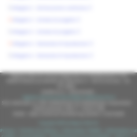
Allegato 2 - Dichiarazione sostitutiva
Allegato 3 - Scheda di progetto
Allegato 3 - Scheda di progetto
Allegato 4 - Domanda di liquidazione
Allegato 4 - Domanda di liquidazione
Regione Marche Giunta Regionale (CF 80008630420 P.IVA
00481070423) via Gentile da Fabriano, 9 - 60125 Ancona - tel.
071.8061
casella p.e.c. istituzionale :
regione.marche.protocollogiunta@emarche.it
Sito realizzato su CMS DotNetNuke by DotNetNuke Corporation
Autorizzazione SIAE n° 1225/I/1298
DUNS - Data Universal Numbering System: 514216030
Copyright 2026 by Regione Marche
Privacy
|
Termini Di Utilizzo
|
Informativa TEAMS
|
Informativa sui
Cookie
|
Accessibilità
|
Dichiarazione di Accessibilità
|
Sitemap
|