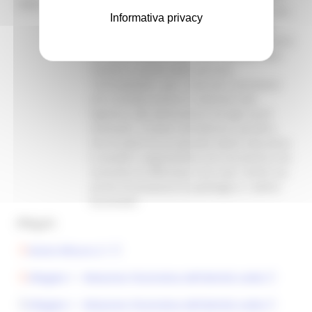
Note:
formazione psicofisica con l’intento di dare
Informativa privacy
alle persone disabili pari diritto, tenuto
conto delle maggiori difficoltà che riscontra
la pratica sportiva dei diversamente abili
rispetto a quella delle persone
“normodotate”, per i costi più consistenti
che richiede anche in relazione alla
logistica, alle attrezzature ed agli ausili
necessari. Si deve considerare, peraltro,
che lo sport ha un grande valore educativo
e sociale e rappresenta uno strumento che
consente di affermare non solo i diritti ma
anche di prevenire le patologie e i deficit
funzionali.
Allegati:
Avviso Misura 2.1
Allegato 1 - Relazione illustrativa dell’attività svolta
Allegato 1 - Relazione illustrativa dell’attività svolta