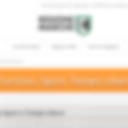
|
Amministrazione Trasparente
Profilo del committen
In Primo Piano
Regione Utile
Entra in Regione
i finanziamento
Turismo, Sport, Tempo Libe
o Sport e Tempo Libero