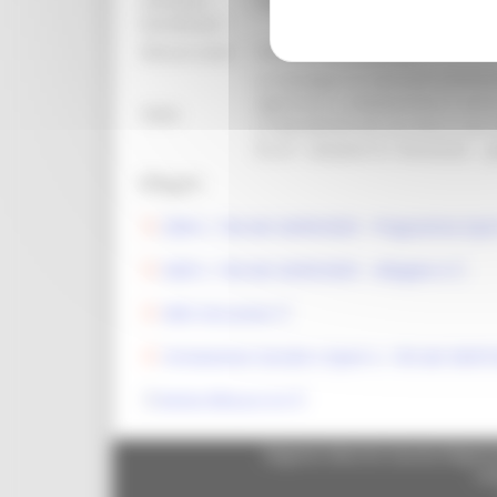
ammessi
Federazioni sportive, asd, ssd, en
beneficiari:
Misure asse:
Scheda intervento 33
La tipologia di interventi ammiss
agonistico o dilettantistico real
Note:
e l’attrattività del territorio mar
R.U.P. Giovanni D´Annunzio - 
Allegati:
DGR n. 764 del 26/05/2025 - Programma Spor
DGR n. 764 del 26/05/2025 - Allegato A
DDS Istruzione
Innovazione Sociale e Sport n. 195 del 30/07
Avviso Misura 4.4
Regione Marche Giunta Regional
cas