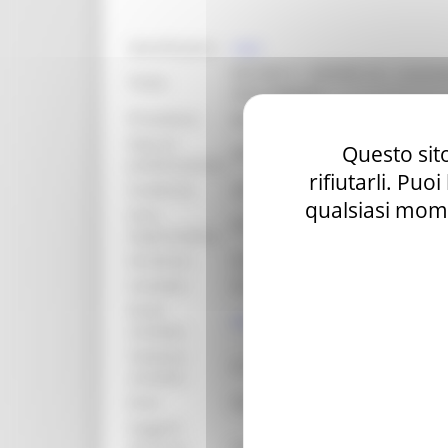
identificativo :
18456
MISURA 4 - AZIONE 4.4 – Contribu
Titolo:
della Regione
Procedura:
Bando per la concessione di con
Data di
Questo sito
30/07/2025
pubblicazione:
rifiutarli. Puo
Scadenza:
28/08/2025
qualsiasi mome
Area
DIPARTIMENTO POLITICHE SOCI
organizzativa:
Struttura:
Settore Istruzione, innovazione s
Contatto:
DUBBINI CARLO
Email
carlo.dubbini@regione.marche.i
contatto:
Telefono
0718063699
contatto:
Ente:
Regione Marche
Soggetti