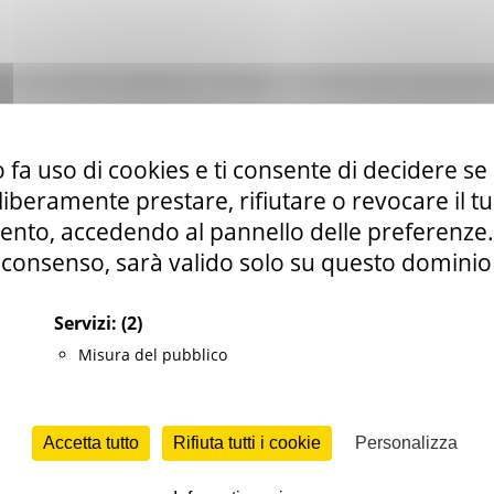
ti ad eventi di importanza strategica che favoriscono la promozione
tributi
 fa uso di cookies e ti consente di decidere se 
i liberamente prestare, rifiutare o revocare il 
nto, accedendo al pannello delle preferenze. S
ALI, LAVORO, ISTRUZIONE E FORMAZIONE
consenso, sarà valido solo su questo dominio
ociale e sport
Servizi:
(2)
t
Misura del pubblico
Accetta tutto
Rifiuta tutti i cookie
Personalizza