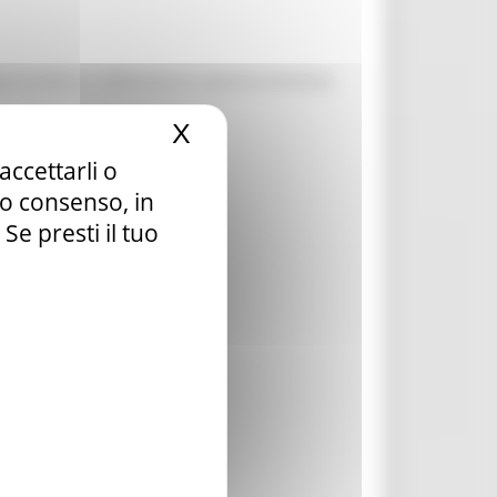
 turistica e rafforzano la capacità attrattiva
X
Nascondi il banner dei c
accettarli o
tuo consenso, in
e presti il tuo