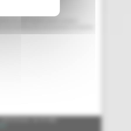
azioni ed eventi sportivi aventi carattere
ive, che contribuiscono ad aumentare la visibilità
- 60125 Ancona - tel. 071.8061
.it