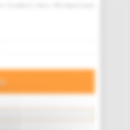
|
|
|
te
ProcediMarche
Rubrica
URP: la Regione risponde
ro