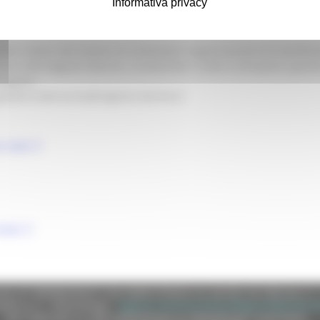
ti locali e comitati organizzatori
Informativa privacy
ibili relativi alla Azione 4.4 contempla l’organizzazione di manifest
izzati nella Regione Marche, riconducibili a tutte le discipline sport
chigiano.
giovanni.dannunzio@regione.marche.it
t 2025
/2025
e (CF 80008630420 P.IVA 00481070423) via Gentile da Fabriano, 9 
ella p.e.c. istituzionale :
regione.marche.protocollogiunta@emarche
Sito realizzato su CMS DotNetNuke by DotNetNuke Corporation