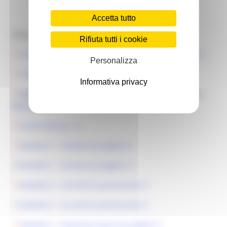
R.U.P. Elisabetta Lucconi -
Accetta tutto
elisabetta.lucconi@regione.marche.it
Allegati:
Rifiuta tutti i cookie
DGR n. 764 del 26/05/2025 - Programma Sport 2025
Personalizza
DGR n. 764 del 26/05/2025 - Allegato A
Informativa privacy
DDS Istruzione Innovazione Sociale e Sport n. 194 del
30/07/2025
Avviso Misura 1
Modello 1 - Scheda di progetto
Modello 1 - Scheda di progetto
Modello 2 - Accordo di partenariato
Modello 2 - Accordo di partenariato
Modello 3 - Relazione finale di progetto