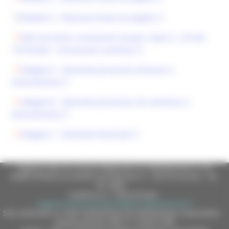
Modello 3 - Relazione finale di progetto
DDS Istruzione, Innovazione Sociale e Sport n. 270 del
15/10/2025 - Concessione contributi
Allegato A - Domande pervenute ammesse a
finanziamento
Allegato B - Domande pervenute non ammesse a
finanziamento
Allegato C - Domande finanziate
Regione Marche Giunta Regionale (CF 80008630420 P.IVA
00481070423) via Gentile da Fabriano, 9 - 60125 Ancona - tel.
071.8061
casella p.e.c. istituzionale :
regione.marche.protocollogiunta@emarche.it
Sito realizzato su CMS DotNetNuke by DotNetNuke Corporation
Autorizzazione SIAE n° 1225/I/1298