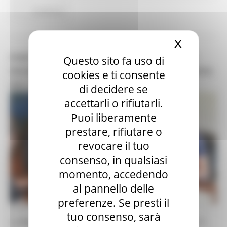
Continua..
X
Nascond
PORTO DI NUMANA: 11,5 MILIONI DI EURO PER
Questo sito fa uso di
SICUREZZA, SVILUPPO E FUTURO DELLA RIVIERA
cookies e ti consente
DEL CONERO
di decidere se
accettarli o rifiutarli.
Puoi liberamente
prestare, rifiutare o
revocare il tuo
consenso, in qualsiasi
momento, accedendo
al pannello delle
preferenze. Se presti il
GIOVEDÌ 18 GIUGNO 2026 14:35
tuo consenso, sarà
La Regione Marche compie un passo decisivo per il