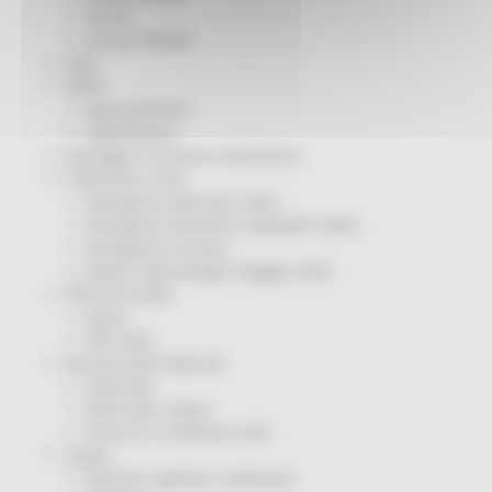
Servizi
Sociale PRIMM
ODS
ORPS
Appuntamenti
Segnalazioni
Paesaggio Territorio Urbanistica
Protezione Civile
Emergenza Alluvione 2022
Emergenza alluvione settembre 2024
Emergenza Ucraina
Eventi metereologici Maggio 2023
PSR 2014-2020
Eventi
PSR news
Ricostruzione Marche
Interviste
Storie dal cratere
Annunci in evidenza USR
Salute
Disturbi cognitivi e demenze