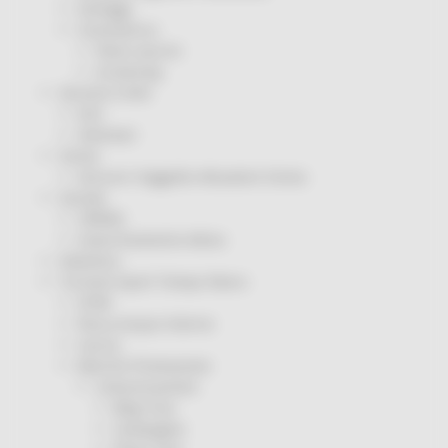
Sorteggi
Coronavirus
Piano vaccini
Screening
Servizio Civile
Enti
Volontari
Sisma
Annunci Soggetto Attuatore Sisma
Sociale
CRRDD
Invecchiamento Attivo
Statistica
Turismo Sport Tempo libero
ATIM
Pesca Acque Interne
Caccia
Marche Promozione
Comunicazione
Blog Tour
Campagne