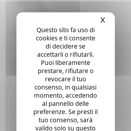
Elezioni 2020
Sala stampa
per Candidati
X
Nascond
Per operatori e Comuni
Energia
Questo sito fa uso di
Enti Locali e PA
cookies e ti consente
Marche sicure
di decidere se
Scuola della PA
Soggetto aggregatore
accettarli o rifiutarli.
SUAM
Puoi liberamente
EU Direct
prestare, rifiutare o
Europa ed Estero
Aiuti di stato
revocare il tuo
Cooperazione internazionale
consenso, in qualsiasi
Expo Dubai 2020
momento, accedendo
Progetto Gear Up!
Delegazione Bruxelles
al pannello delle
Eventi FESR FSE
preferenze. Se presti il
Fondi Europei
tuo consenso, sarà
Finanze
Tributi
valido solo su questo