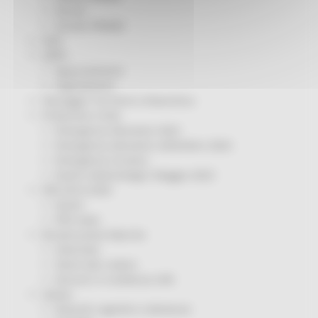
Servizi
Sociale PRIMM
ODS
ORPS
Appuntamenti
Segnalazioni
Paesaggio Territorio Urbanistica
Protezione Civile
Emergenza Alluvione 2022
Emergenza alluvione settembre 2024
Emergenza Ucraina
Eventi metereologici Maggio 2023
PSR 2014-2020
Eventi
PSR news
Ricostruzione Marche
Interviste
Storie dal cratere
Annunci in evidenza USR
Salute
Disturbi cognitivi e demenze