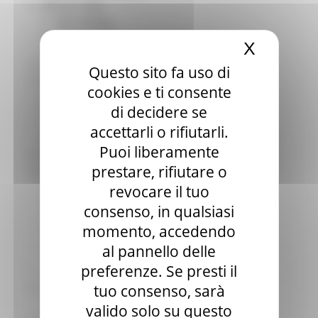
Elezioni 2020
Sala stampa
per Candidati
X
Nascond
Per operatori e Comuni
Energia
Questo sito fa uso di
Enti Locali e PA
cookies e ti consente
Marche sicure
di decidere se
Scuola della PA
Soggetto aggregatore
accettarli o rifiutarli.
SUAM
Puoi liberamente
EU Direct
prestare, rifiutare o
Europa ed Estero
Aiuti di stato
revocare il tuo
Cooperazione internazionale
consenso, in qualsiasi
Expo Dubai 2020
momento, accedendo
Progetto Gear Up!
Delegazione Bruxelles
al pannello delle
Eventi FESR FSE
preferenze. Se presti il
Fondi Europei
tuo consenso, sarà
Finanze
Tributi
valido solo su questo