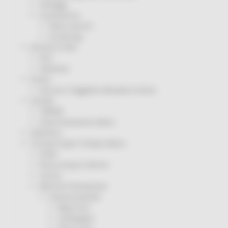
Sorteggi
Coronavirus
Piano vaccini
Screening
Servizio Civile
Enti
Volontari
Sisma
Annunci Soggetto Attuatore Sisma
Sociale
CRRDD
Invecchiamento Attivo
Statistica
Turismo Sport Tempo libero
ATIM
Pesca Acque Interne
Caccia
Marche Promozione
Comunicazione
Blog Tour
Campagne