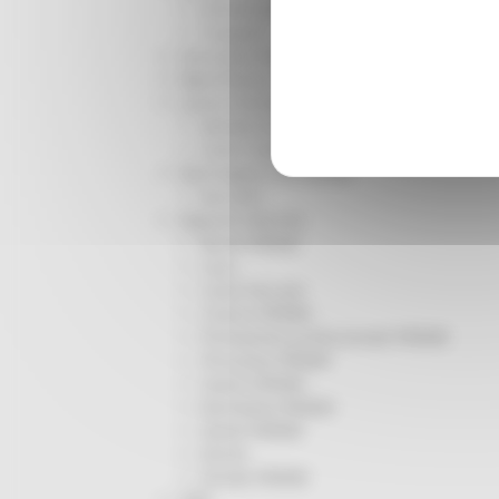
Infrastrutture
Trasporti
Istruzione Formazione e Diritto allo studio
l8perilfuturo
Lavoro Formazione professionale
Attività Eures
Centri Impiego
Marchigiani nel mondo
Racconti
Migranti Marche
Bandi PRIMM
Casa
Come fare per
Cultura PRIMM
Formazione professionale PRIMM
Istruzione PRIMM
Lavoro PRIMM
Normativa PRIMM
Salute PRIMM
Servizi
Sociale PRIMM