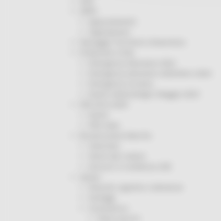
ODS
ORPS
Appuntamenti
Segnalazioni
Paesaggio Territorio Urbanistica
Protezione Civile
Emergenza Alluvione 2022
Emergenza alluvione settembre 2024
Emergenza Ucraina
Eventi metereologici Maggio 2023
PSR 2014-2020
Eventi
PSR news
Ricostruzione Marche
Interviste
Storie dal cratere
Annunci in evidenza USR
Salute
Disturbi cognitivi e demenze
Sorteggi
Coronavirus
Piano vaccini