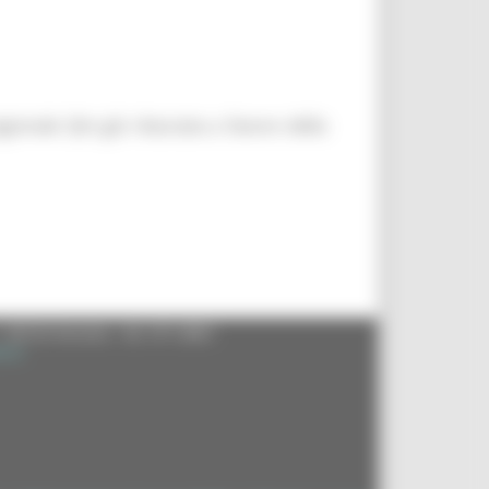
gionale Qm già rilasciata a favore della
- 60125 Ancona - tel. 071.8061
.it