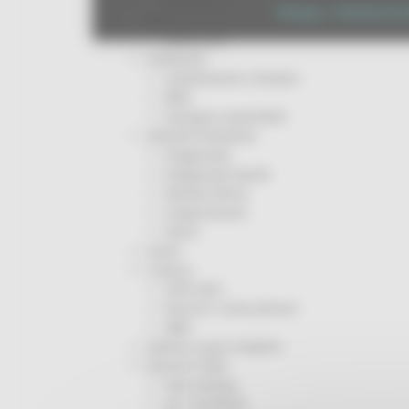
Missione 6
Privacy
|
Termini Di U
ZES
Eventi ZES
Ambiente
Cambiamenti climatici
REM
Sviluppo sostenibile
Attività Produttive
Artigianato
Artigianato bandi
Attività Ittiche
Cooperazione
Storie
Avvisi
Cultura
GTM 2021
Itinerari CulturaSmart
SBM
Edilizia Lavori Pubblici
Elezioni 2020
Sala stampa
per Candidati