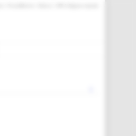
|
|
|
te
ProcediMarche
Rubrica
URP: la Regione risponde