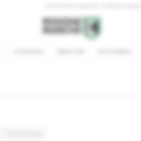
|
Amministrazione Trasparente
Profilo del committen
In Primo Piano
Regione Utile
Entra in Regione
Torna alle news