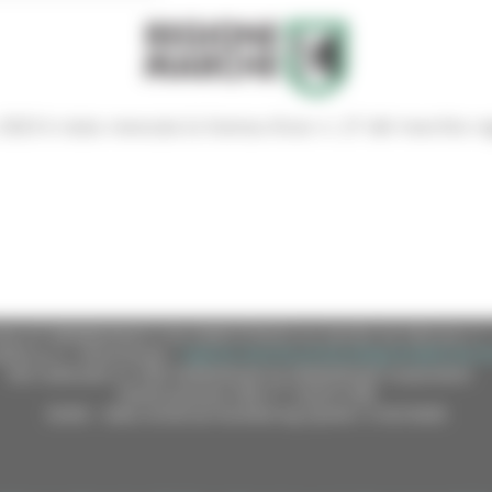
2023 è stata revocata la licenza d’uso n. 27 del marchio re
e (CF 80008630420 P.IVA 00481070423) via Gentile da Fabriano, 9 
ella p.e.c. istituzionale :
regione.marche.protocollogiunta@emarche
Sito realizzato su CMS DotNetNuke by DotNetNuke Corporation
Autorizzazione SIAE n° 1225/I/1298
DUNS - Data Universal Numbering System: 514216030