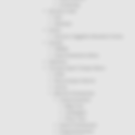
Screening
Servizio Civile
Enti
Volontari
Sisma
Annunci Soggetto Attuatore Sisma
Sociale
CRRDD
Invecchiamento Attivo
Statistica
Turismo Sport Tempo libero
ATIM
Pesca Acque Interne
Caccia
Marche Promozione
Comunicazione
Blog Tour
Campagne
Press Tour
Eventi Promozione
Programmazione