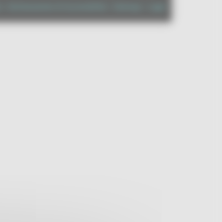
à
|
Dichiarazione di Accessibilità
|
Sitemap
|
Login