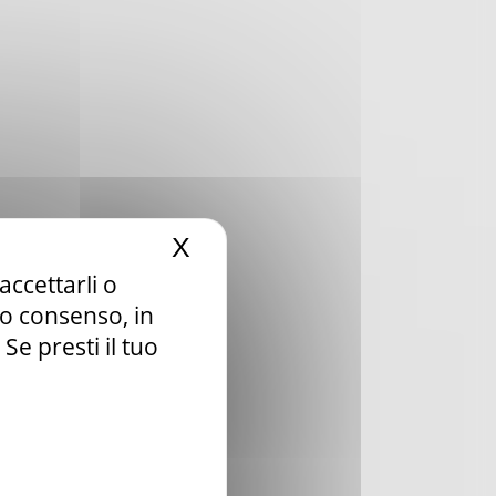
X
Nascondi il banner dei c
accettarli o
tuo consenso, in
e presti il tuo