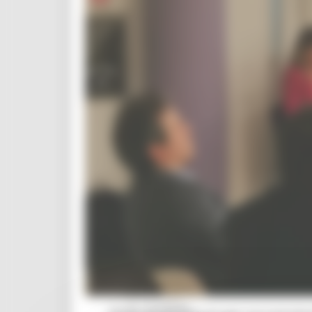
Missione 6
ZES
Eventi ZES
Ambiente
Cambiamenti climatici
REM
Sviluppo sostenibile
Attività Produttive
Artigianato
Artigianato bandi
Attività Ittiche
Cooperazione
Storie
Avvisi
Cultura
GTM 2021
Itinerari CulturaSmart
SBM
Edilizia Lavori Pubblici
Elezioni 2020
Sala stampa
per Candidati