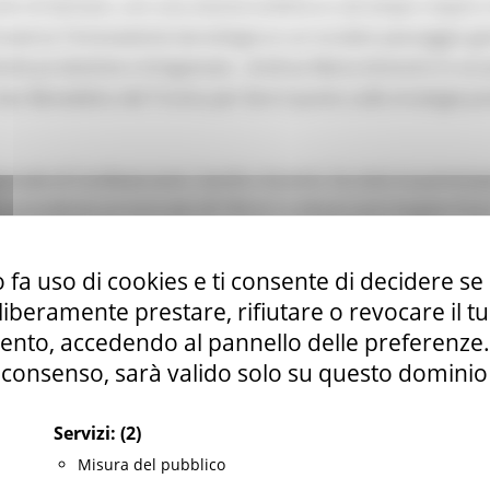
utto di domani, con una visione eclettica e ad ampio respiro
averso l'innovazione tecnologica e un oculato passaggio gen
tività produttive e Artigianato , Andrea Maria Antonini in o
San Benedetto del Tronto per fare il punto sulle strategie pr
ionale di Confesercenti, Sandro Assenti, ha visto la parteci
presidente provinciale AP-FM di Confesercenti Angela Piotti 
 fa uso di cookies e ti consente di decidere se 
ri economici, tecnici e rappresentanti di categoria, l'assess
i liberamente prestare, rifiutare o revocare il 
 al tessuto imprenditoriale marchigiano, come dimostra l’im
nto, accedendo al pannello delle preferenze. S
 questi primi mesi dell'anno.
consenso, sarà valido solo su questo dominio
me realtà produttive delle Marche – ha proseguito Antonini 
Servizi:
(2)
no la forza e il coraggio di cogliere questa significativa oppo
Misura del pubblico
derno welfare aziendale in tale direzione. A dare un impuls