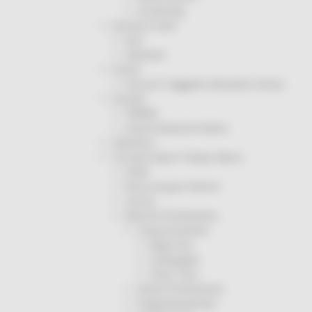
Screening
Servizio Civile
Enti
Volontari
Sisma
Annunci Soggetto Attuatore Sisma
Sociale
CRRDD
Invecchiamento Attivo
Statistica
Turismo Sport Tempo libero
ATIM
Pesca Acque Interne
Caccia
Marche Promozione
Comunicazione
Blog Tour
Campagne
Press Tour
Eventi Promozione
Programmazione