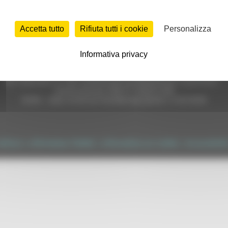
ondi strutturali (FESR - FSE - Fondi per l'Agricoltura, ecc)
Accetta tutto
Rifiuta tutti i cookie
Personalizza
Informativa privacy
e (CF 80008630420 P.IVA 00481070423) via Gentile da Fabriano, 9 
ella p.e.c. istituzionale :
regione.marche.protocollogiunta@emarche
Sito realizzato su CMS DotNetNuke by DotNetNuke Corporation
Autorizzazione SIAE n° 1225/I/1298
DUNS - Data Universal Numbering System: 514216030
tilizzo
|
Informativa TEAMS
|
Informativa sui Cookie
|
Accessibilit