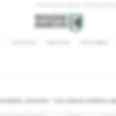
|
Amministrazione Trasparente
Profilo del committen
In Primo Piano
Regione Utile
Entra in Regione
edetto, Antonini: " Una visione eclettica ca