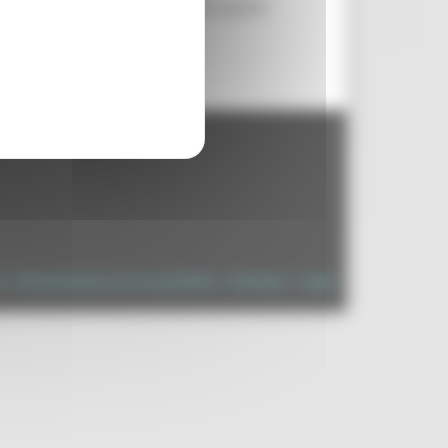
 accompagnerà le imprese verso questi
- 60125 Ancona - tel. 071.8061
.it
à
|
Dichiarazione di Accessibilità
|
Sitemap
|
Login