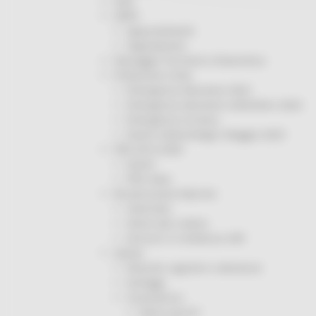
ODS
ORPS
Appuntamenti
Segnalazioni
Paesaggio Territorio Urbanistica
Protezione Civile
Emergenza Alluvione 2022
Emergenza alluvione settembre 2024
Emergenza Ucraina
Eventi metereologici Maggio 2023
PSR 2014-2020
Eventi
PSR news
Ricostruzione Marche
Interviste
Storie dal cratere
Annunci in evidenza USR
Salute
Disturbi cognitivi e demenze
Sorteggi
Coronavirus
Piano vaccini