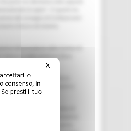
 che punti con decisione sulla capacità
erazionale di saperi" . E’ quanto ha
ccasione del convegno di Confesercenti
esenti e future nel sistema
pazione del presidente della Camera di
Velenosi e della direttrice Elena
X
Nascondi il banner dei c
accettarli o
ore Antonini ha anche ribadito la
tuo consenso, in
portante serie di tavoli tecnici e
e presti il tuo
- da tutti considerate sinonimo di
rtunità, di rinnovarsi cioè attraverso
o determinante e puntuale sarà la