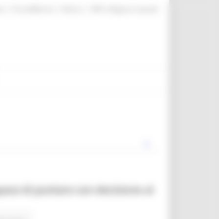
|
|
|
te
ProcediMarche
Rubrica
URP: la Regione risponde
pace di puntare con decisione al