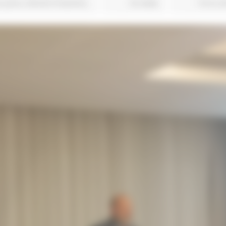
o piano
Attività Produttive
32 views
Torna a