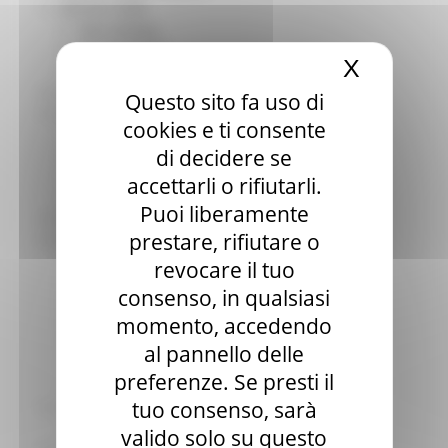
Elezioni 2020
Sala stampa
per Candidati
X
Nascond
Per operatori e Comuni
Energia
Questo sito fa uso di
Enti Locali e PA
cookies e ti consente
Marche sicure
di decidere se
Scuola della PA
Soggetto aggregatore
accettarli o rifiutarli.
SUAM
Puoi liberamente
EU Direct
prestare, rifiutare o
Europa ed Estero
Aiuti di stato
revocare il tuo
Cooperazione internazionale
consenso, in qualsiasi
Expo Dubai 2020
momento, accedendo
Progetto Gear Up!
Delegazione Bruxelles
al pannello delle
Eventi FESR FSE
preferenze. Se presti il
Fondi Europei
tuo consenso, sarà
Finanze
Tributi
valido solo su questo