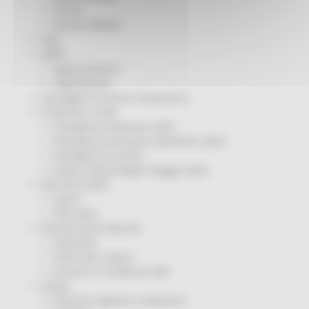
Servizi
Sociale PRIMM
ODS
ORPS
Appuntamenti
Segnalazioni
Paesaggio Territorio Urbanistica
Protezione Civile
Emergenza Alluvione 2022
Emergenza alluvione settembre 2024
Emergenza Ucraina
Eventi metereologici Maggio 2023
PSR 2014-2020
Eventi
PSR news
Ricostruzione Marche
Interviste
Storie dal cratere
Annunci in evidenza USR
Salute
Disturbi cognitivi e demenze