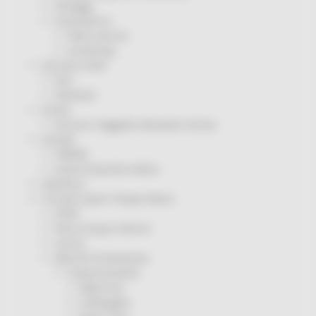
Sorteggi
Coronavirus
Piano vaccini
Screening
Servizio Civile
Enti
Volontari
Sisma
Annunci Soggetto Attuatore Sisma
Sociale
CRRDD
Invecchiamento Attivo
Statistica
Turismo Sport Tempo libero
ATIM
Pesca Acque Interne
Caccia
Marche Promozione
Comunicazione
Blog Tour
Campagne