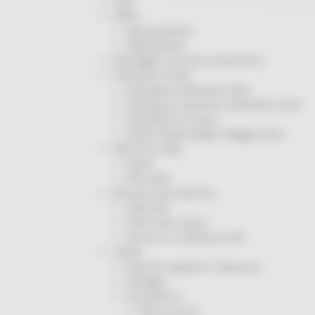
ODS
ORPS
Appuntamenti
Segnalazioni
Paesaggio Territorio Urbanistica
Protezione Civile
Emergenza Alluvione 2022
Emergenza alluvione settembre 2024
Emergenza Ucraina
Eventi metereologici Maggio 2023
PSR 2014-2020
Eventi
PSR news
Ricostruzione Marche
Interviste
Storie dal cratere
Annunci in evidenza USR
Salute
Disturbi cognitivi e demenze
Sorteggi
Coronavirus
Piano vaccini