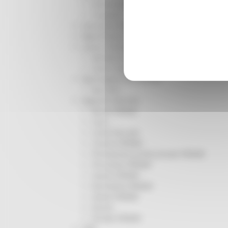
Infrastrutture
Trasporti
Istruzione Formazione e Diritto allo studio
l8perilfuturo
Lavoro Formazione professionale
Attività Eures
Centri Impiego
Marchigiani nel mondo
Racconti
Migranti Marche
Bandi PRIMM
Casa
Come fare per
Cultura PRIMM
Formazione professionale PRIMM
Istruzione PRIMM
Lavoro PRIMM
Normativa PRIMM
Salute PRIMM
Servizi
Sociale PRIMM