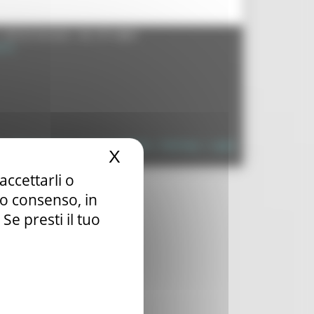
- 60125 Ancona - tel. 071.8061
.it
à
|
Dichiarazione di Accessibilità
|
Sitemap
|
Login
X
Nascondi il banner dei c
accettarli o
tuo consenso, in
e presti il tuo