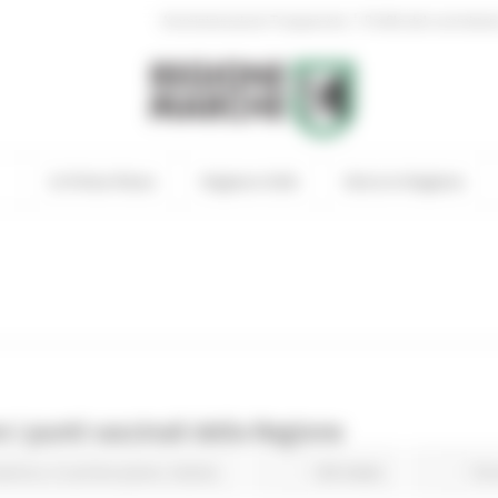
|
Amministrazione Trasparente
Profilo del committen
In Primo Piano
Regione Utile
Entra in Regione
 i punti vaccinali della Regione
avirus
In primo piano
Salute
128 views
Tor