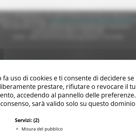
e (CF 80008630420 P.IVA 00481070423) via Gentile da Fabriano, 9 
ella p.e.c. istituzionale :
regione.marche.protocollogiunta@emarche
Sito realizzato su CMS DotNetNuke by DotNetNuke Corporation
Autorizzazione SIAE n° 1225/I/1298
DUNS - Data Universal Numbering System: 514216030
tilizzo
|
Informativa TEAMS
|
Informativa sui Cookie
|
Accessibilit
 fa uso di cookies e ti consente di decidere se 
i liberamente prestare, rifiutare o revocare il 
nto, accedendo al pannello delle preferenze. S
consenso, sarà valido solo su questo dominio
Servizi:
(2)
Misura del pubblico