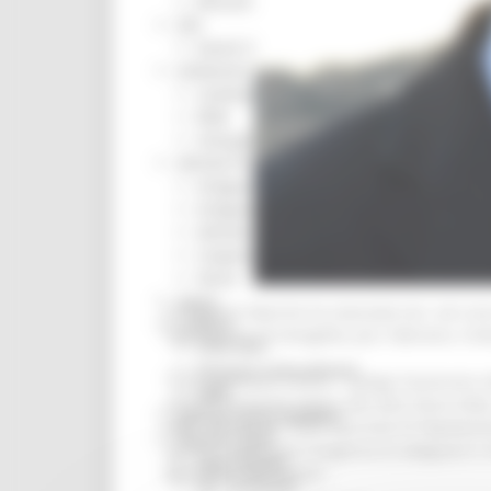
Missione 6
ZES
Eventi ZES
Ambiente
Cambiamenti climatici
REM
Sviluppo sostenibile
Attività Produttive
Artigianato
Artigianato bandi
Attività Ittiche
Cooperazione
Storie
Avvisi
La Regione Marche ha stanziato ieri, nel cors
Cultura
Popolazione di Senigallia, Jesi, Fabriano, C
GTM 2021
Itinerari CulturaSmart
“Il 22 novembre scorso – spiega l’assessore a
SBM
successivamente estesa alle altre fasce d’et
Edilizia Lavori Pubblici
delle attività dei Punti Vaccinali di Popolaz
Elezioni 2020
quindi evidenziata l’esigenza di adeguare e m
Sala stampa
Benedetto del Tronto”.
per Candidati