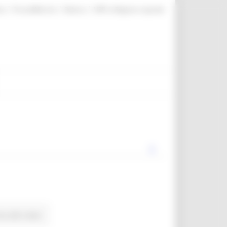
|
|
|
te
ProcediMarche
Rubrica
URP: la Regione risponde
na alle news