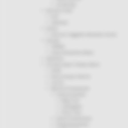
Screening
Servizio Civile
Enti
Volontari
Sisma
Annunci Soggetto Attuatore Sisma
Sociale
CRRDD
Invecchiamento Attivo
Statistica
Turismo Sport Tempo libero
ATIM
Pesca Acque Interne
Caccia
Marche Promozione
Comunicazione
Blog Tour
Campagne
Press Tour
Eventi Promozione
Programmazione