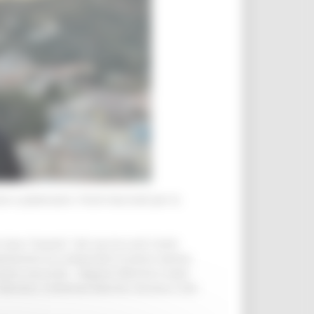
e e potenziare i Punti Vaccinali per la
a dose “booster” del vaccino anti Covid,
opolazione ha comportato la piena ripresa
l piano vaccinale - Regione Marche è stata
i, Fabriano, Civitanova Marche, Ancona e San