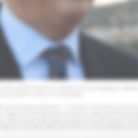
o della seduta di giunta, un milione di euro per adeguare, migliorar
ivitanova Marche, Ancona e San Benedetto.
lla Sanità Filippo Saltamartini - è iniziata la somministrazione dell
à. L’urgenza di somministrarla nei tempi più rapidi possibili alla p
ione. Nella riunione della Cabina di Regia tecnica per il governo de
igliorare le strutture delle sedi PVP per le città di Senigallia, Jes