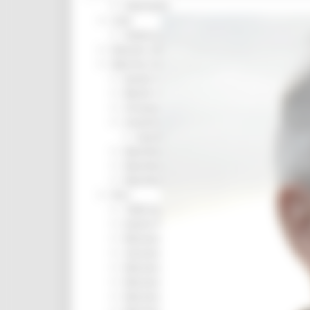
Interventi
CUG
Violenza di genere
Elezioni 2025
Marche Innovazione
bandi internazionalizzazione
Bandi ricerca e innovazione
Innovazione bandi
InvestinMarche
bandi attrazione investimenti
Manifestazione di interesse 2025
Manifestazioni di interesse
Manifestazioni di interesse 2026
Pnrr
1000 Esperti
Eventi PNRR
Missione 1
missione 2
Missione 3
Missione 4
Missione 5