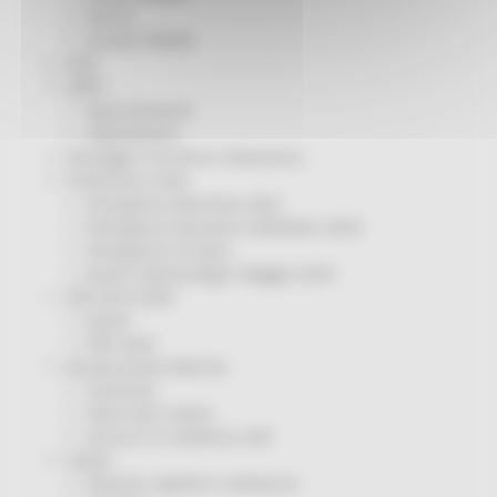
Servizi
Sociale PRIMM
ODS
ORPS
Appuntamenti
Segnalazioni
Paesaggio Territorio Urbanistica
Protezione Civile
Emergenza Alluvione 2022
Emergenza alluvione settembre 2024
Emergenza Ucraina
Eventi metereologici Maggio 2023
PSR 2014-2020
Eventi
PSR news
Ricostruzione Marche
Interviste
Storie dal cratere
Annunci in evidenza USR
Salute
Disturbi cognitivi e demenze