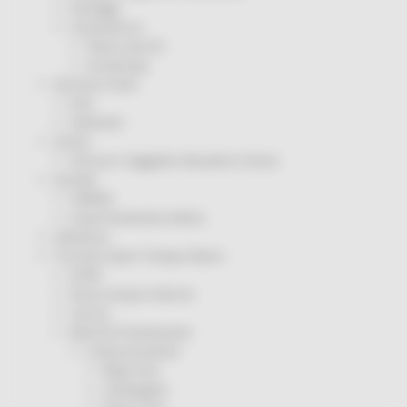
Sorteggi
Coronavirus
Piano vaccini
Screening
Servizio Civile
Enti
Volontari
Sisma
Annunci Soggetto Attuatore Sisma
Sociale
CRRDD
Invecchiamento Attivo
Statistica
Turismo Sport Tempo libero
ATIM
Pesca Acque Interne
Caccia
Marche Promozione
Comunicazione
Blog Tour
Campagne