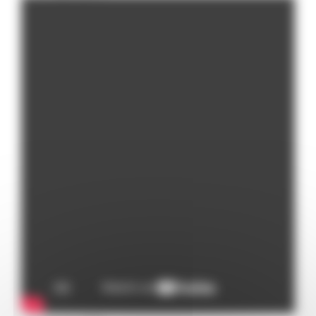
Missione 4
Missione 5
Missione 6
ZES
Eventi ZES
Ambiente
Cambiamenti climatici
REM
Sviluppo sostenibile
Attività Produttive
Artigianato
Artigianato bandi
Attività Ittiche
Cooperazione
Storie
Avvisi
Cultura
GTM 2021
Itinerari CulturaSmart
SBM
Edilizia Lavori Pubblici