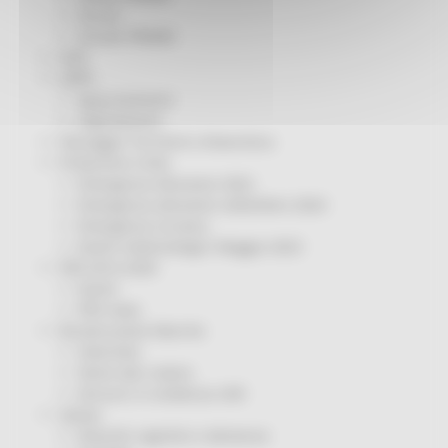
Servizi
Sociale PRIMM
ODS
ORPS
Appuntamenti
Segnalazioni
Paesaggio Territorio Urbanistica
Protezione Civile
Emergenza Alluvione 2022
Emergenza alluvione settembre 2024
Emergenza Ucraina
Eventi metereologici Maggio 2023
PSR 2014-2020
Eventi
PSR news
Ricostruzione Marche
Interviste
Storie dal cratere
Annunci in evidenza USR
Salute
Disturbi cognitivi e demenze