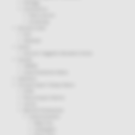
Sorteggi
Coronavirus
Piano vaccini
Screening
Servizio Civile
Enti
Volontari
Sisma
Annunci Soggetto Attuatore Sisma
Sociale
CRRDD
Invecchiamento Attivo
Statistica
Turismo Sport Tempo libero
ATIM
Pesca Acque Interne
Caccia
Marche Promozione
Comunicazione
Blog Tour
Campagne