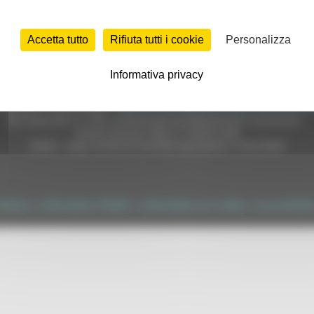
Accetta tutto
Rifiuta tutti i cookie
Personalizza
Informativa privacy
e (CF 80008630420 P.IVA 00481070423) via Gentile da Fabriano, 9 
ella p.e.c. istituzionale :
regione.marche.protocollogiunta@emarche
Sito realizzato su CMS DotNetNuke by DotNetNuke Corporation
Autorizzazione SIAE n° 1225/I/1298
DUNS - Data Universal Numbering System: 514216030
tilizzo
|
Informativa TEAMS
|
Informativa sui Cookie
|
Accessibilit