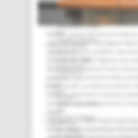
Missione 6
ZES
Eventi ZES
Ambiente
Cambiamenti climatici
REM
Formare i giovani attraverso le imprese
Sviluppo sostenibile
sono stati finanziati dalla Regione Mar
Attività Produttive
seguito di un avviso pubblico, due enti d
Artigianato
Artigianato bandi
Smart di Fano. Oggi in Regione sono stat
Attività Ittiche
Ad introdurre l’iniziativa è stato l’ass
Cooperazione
questa tipologia formativa molto avanzat
Storie
Avvisi
fondamentale. La novità sta nell’aver m
Cultura
scuole, le università e le imprese, pre
GTM 2021
cui validità sono molto convinto e se qu
Itinerari CulturaSmart
SBM
futuro”.
Edilizia Lavori Pubblici
“Il progetto – ha detto Padre Sante Pess
Elezioni 2020
di poter entrare velocemente nel mondo d
Sala stampa
per Candidati
ragazzi del nostro territorio è un’oppor