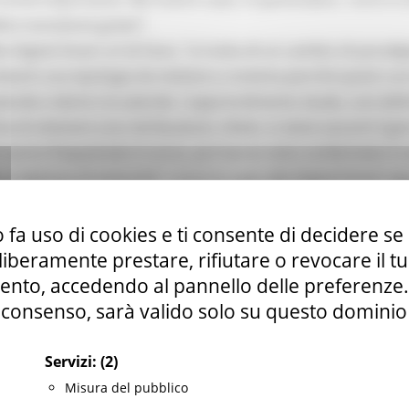
lla transizione green”.
a Digital Smart srl di Fano, “si tratta di un cambio di parad
iventi una tipologia da mettere a sistema perché questi cors
ziende e dentro le aziende. L’apprendimento duale, così defi
e di ottenere una retribuzione. Infatti, si viene assunti il gio
 hanno frequentato il corso, poi hanno visto confermato il co
 al diploma di maturità”. I corsi in capo alla Digital Smart ri
lti 15 allievi. All’incontro di oggi erano presenti anche nu
 fa uso di cookies e ti consente di decidere se 
nno l’apprendistato, oltre a enti e partner che hanno reso pos
i liberamente prestare, rifiutare o revocare il 
 Fermo, ente capofila, sono coinvolti IIS Montani di Fermo, Po
nto, accedendo al pannello delle preferenze. S
ermo e Steca spa di Monte Urano (FM).
consenso, sarà valido solo su questo dominio
rl di Fano, ente capofila del secondo progetto finanziato dal
D.O. - F.A.P. Ente Nazionale Don Orione Fano, CONFAPI PESARO
Servizi:
(2)
rmi di Urbino, Gambini Meccanica di Pesaro e Semar srl di 
Misura del pubblico