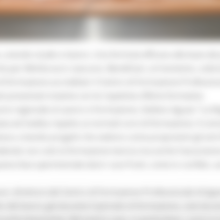
, unendo studio e lavoro. Una formula efficace alla base dei
che per 84mila euro ciascuno. Beneficiari, al momento, sulla
i formazione accreditati: il Centro di Formazione Professiona
i presentati insieme con le rispettive offerte formative.
essore regionale al Lavoro e Formazione, Stefano Aguzzi: “La
a ed inedita rispetto ai normali corsi di formazione. Il coi
esso a bando progetti che vedono come proponenti gli enti f
vedendo non solo la formazione teorica ma anche l’assunzione
esta fase sperimentale darà i suoi frutti, come io confido, s
ot, direttore del Centro di Formazione Professionale Artigia
el lavoro già durante il periodo di formazione, cioè durante
tunità importante. Nel nostro caso, in particolare, i corsi s