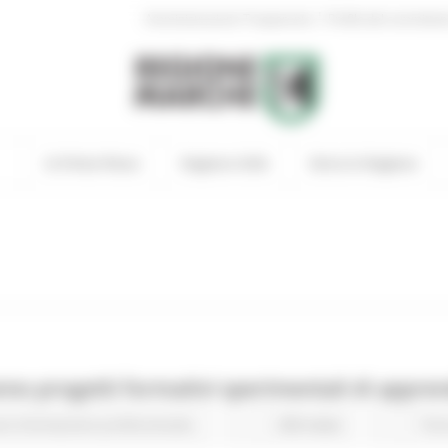
|
Amministrazione Trasparente
Profilo del committen
In Primo Piano
Regione Utile
Entra in Regione
anno progetti formativi sperimentali di appre
ro Formazione professionale
298 views
Tor