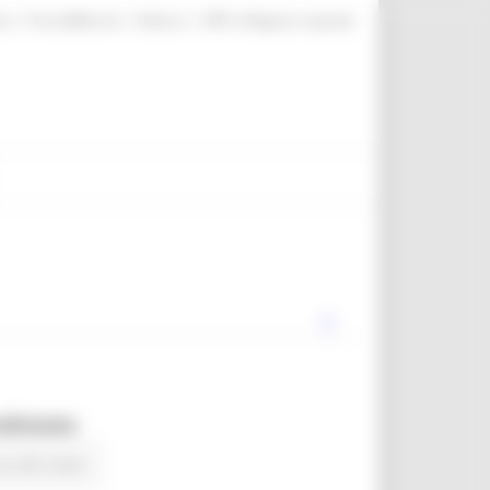
|
|
|
te
ProcediMarche
Rubrica
URP: la Regione risponde
ndistato
na alle news