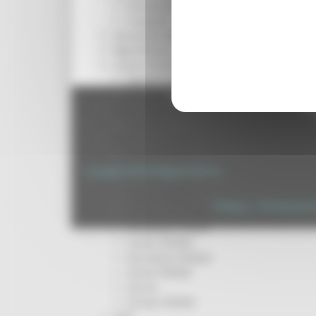
Infrastrutture
Trasporti
Istruzione Formazione e Diritto allo studio
l8perilfuturo
Lavoro Formazione professionale
Attività Eures
Centri Impiego
Regione Marche Giunta Regional
cas
Marchigiani nel mondo
Racconti
Migranti Marche
Bandi PRIMM
Casa
Copyright 2026 by Regione Marche
Come fare per
Cultura PRIMM
Privacy
|
Termini Di U
Formazione professionale PRIMM
Istruzione PRIMM
Lavoro PRIMM
Normativa PRIMM
Salute PRIMM
Servizi
Sociale PRIMM