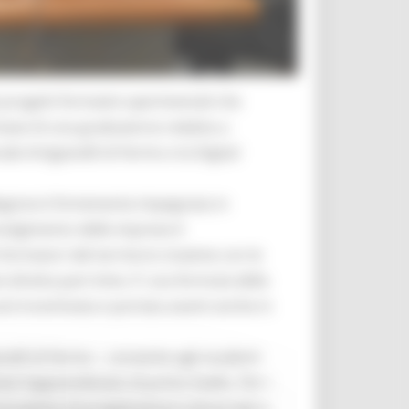
 progetti formativi sperimentali che
 base di una graduatoria redatta a
le Artigianelli di Fermo e la Digital
 Regione è fortemente impegnata in
nvolgimento delle imprese è
ormatori del territorio insieme con le
 diretta part-time. E’ una formula della
arà incentivata e portata avanti anche in
nelli di Fermo – consente agli studenti
 l’apprendistato di primo livello. Per i
i occupano di progettazione industriale e