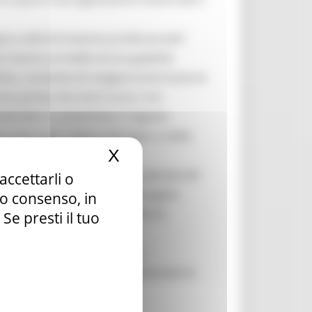
igma nella formazione professionale”.
i hanno un livello di occupabilità
nito, consente di svolgere la formazione
rno prima che inizi il corso. Si è
ntratto. E, al termine, il ragazzo
guarderanno i settori del legno e della
X
Nascondi il banner dei c
merosi rappresentanti delle aziende del
accettarli o
sibile la realizzazione dei progetti.
tuo consenso, in
litecnica delle Marche Facoltà di
e presti il tuo
la Regione, ci sono Poliarte –
 URBINO e inoltre sono interessate le
Pesaro.