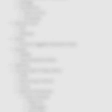
Sorteggi
Coronavirus
Piano vaccini
Screening
Servizio Civile
Enti
Volontari
Sisma
Annunci Soggetto Attuatore Sisma
Sociale
CRRDD
Invecchiamento Attivo
Statistica
Turismo Sport Tempo libero
ATIM
Pesca Acque Interne
Caccia
Marche Promozione
Comunicazione
Blog Tour
Campagne