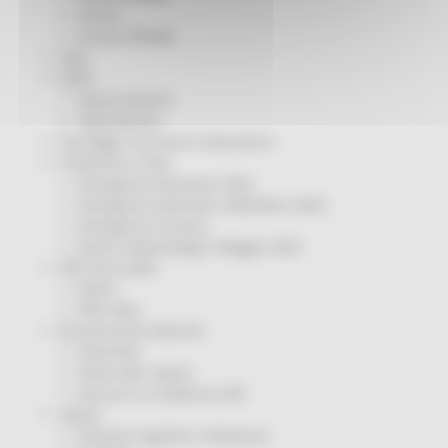
Servizi
Sociale PRIMM
ODS
ORPS
Appuntamenti
Segnalazioni
Paesaggio Territorio Urbanistica
Protezione Civile
Emergenza Alluvione 2022
Emergenza alluvione settembre 2024
Emergenza Ucraina
Eventi metereologici Maggio 2023
PSR 2014-2020
Eventi
PSR news
Ricostruzione Marche
Interviste
Storie dal cratere
Annunci in evidenza USR
Salute
Disturbi cognitivi e demenze