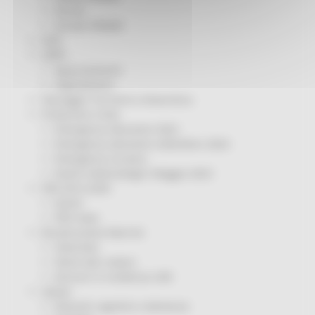
Servizi
Sociale PRIMM
ODS
ORPS
Appuntamenti
Segnalazioni
Paesaggio Territorio Urbanistica
Protezione Civile
Emergenza Alluvione 2022
Emergenza alluvione settembre 2024
Emergenza Ucraina
Eventi metereologici Maggio 2023
PSR 2014-2020
Eventi
PSR news
Ricostruzione Marche
Interviste
Storie dal cratere
Annunci in evidenza USR
Salute
Disturbi cognitivi e demenze