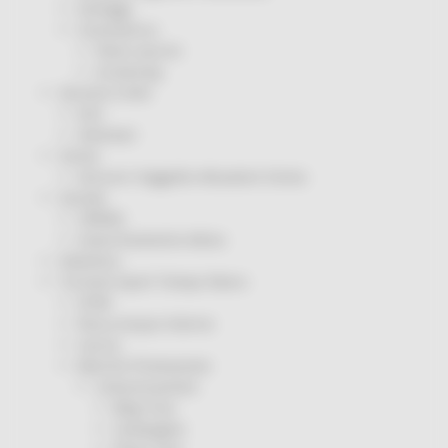
Sorteggi
Coronavirus
Piano vaccini
Screening
Servizio Civile
Enti
Volontari
Sisma
Annunci Soggetto Attuatore Sisma
Sociale
CRRDD
Invecchiamento Attivo
Statistica
Turismo Sport Tempo libero
ATIM
Pesca Acque Interne
Caccia
Marche Promozione
Comunicazione
Blog Tour
Campagne