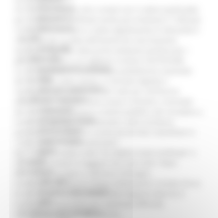
Missione 4
Chi non ha ricevuto sms o email con il codice (authcode)
Missione 5
per scaricare il certificato verde può chiamare il 1500 per
Missione 6
richiederlo o scrivere a codice.dgc@sanita.it indicando il
ZES
codice fiscale, la data dell'evento (es vaccinazione,
Eventi ZES
tampone negativo, data primo tampone positivo per i
Ambiente
guariti) e l'email a cui vogliono ricevere l'AUTHCODE.
Cambiamenti climatici
La certificazione è emessa dalla piattaforma nazionale
REM
del Ministero della Salute, in formato digitale e
Sviluppo sostenibile
stampabile, e contiene un QR Code per verificarne
Attività Produttive
autenticità e validità. Potrà essere richiesta, a seconda
Artigianato
dei casi, per partecipare a eventi pubblici, per accedere a
Artigianato bandi
residenze sanitarie assistenziali o altre strutture,
Attività Ittiche
spostarsi in entrata e in uscita da territori classificati in
Cooperazione
"zona rossa" o "zona arancione".
Storie
Dal 1 luglio è valida come “EU digital Covid certificate” e
Avvisi
rende più semplice viaggiare da e per tutti i Paesi
Cultura
dell'Unione europea e dell’area Schengen.
GTM 2021
L’Assessore alla Sanità Filippo Saltamartini ricorda che la
Itinerari CulturaSmart
struttura del Servizio Sanità della Regione Marche è
SBM
comunque disponibile per eventuali difficoltà
Edilizia Lavori Pubblici
nell’acquisizione del documento.