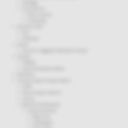
Sorteggi
Coronavirus
Piano vaccini
Screening
Servizio Civile
Enti
Volontari
Sisma
Annunci Soggetto Attuatore Sisma
Sociale
CRRDD
Invecchiamento Attivo
Statistica
Turismo Sport Tempo libero
ATIM
Pesca Acque Interne
Caccia
Marche Promozione
Comunicazione
Blog Tour
Campagne