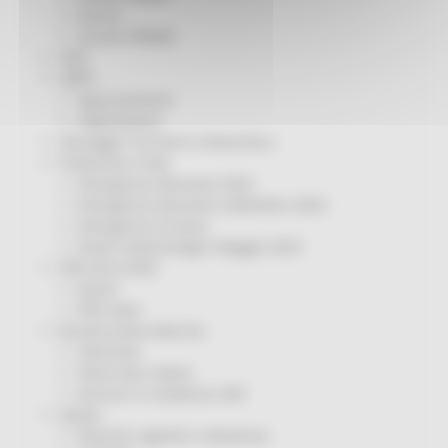
Servizi
Sociale PRIMM
ODS
ORPS
Appuntamenti
Segnalazioni
Paesaggio Territorio Urbanistica
Protezione Civile
Emergenza Alluvione 2022
Emergenza alluvione settembre 2024
Emergenza Ucraina
Eventi metereologici Maggio 2023
PSR 2014-2020
Eventi
PSR news
Ricostruzione Marche
Interviste
Storie dal cratere
Annunci in evidenza USR
Salute
Disturbi cognitivi e demenze