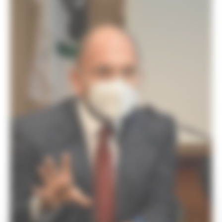
Missione 4
Missione 5
Missione 6
ZES
Eventi ZES
Ambiente
Cambiamenti climatici
REM
Sviluppo sostenibile
Attività Produttive
Artigianato
Artigianato bandi
Attività Ittiche
Cooperazione
Storie
Avvisi
Cultura
GTM 2021
Itinerari CulturaSmart
SBM
Edilizia Lavori Pubblici