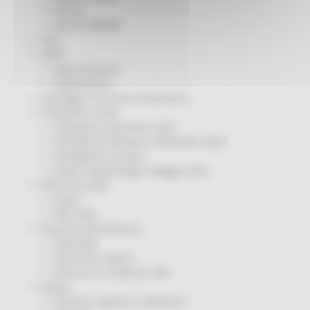
Servizi
Sociale PRIMM
ODS
ORPS
Appuntamenti
Segnalazioni
Paesaggio Territorio Urbanistica
Protezione Civile
Emergenza Alluvione 2022
Emergenza alluvione settembre 2024
Emergenza Ucraina
Eventi metereologici Maggio 2023
PSR 2014-2020
Eventi
PSR news
Ricostruzione Marche
Interviste
Storie dal cratere
Annunci in evidenza USR
Salute
Disturbi cognitivi e demenze