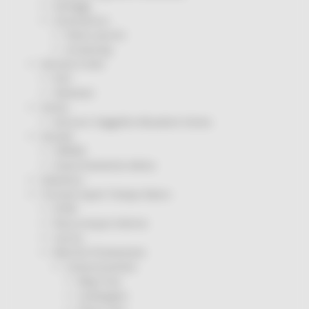
Sorteggi
Coronavirus
Piano vaccini
Screening
Servizio Civile
Enti
Volontari
Sisma
Annunci Soggetto Attuatore Sisma
Sociale
CRRDD
Invecchiamento Attivo
Statistica
Turismo Sport Tempo libero
ATIM
Pesca Acque Interne
Caccia
Marche Promozione
Comunicazione
Blog Tour
Campagne