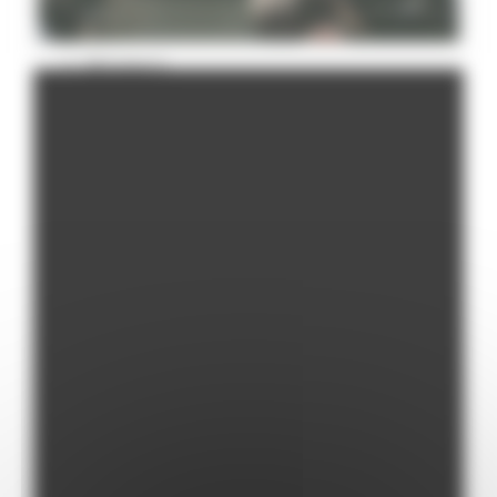
Missione 4
Missione 5
Missione 6
ZES
Eventi ZES
Ambiente
Cambiamenti climatici
REM
Sviluppo sostenibile
Attività Produttive
Artigianato
Artigianato bandi
Attività Ittiche
Cooperazione
Storie
Avvisi
Cultura
GTM 2021
Itinerari CulturaSmart
SBM
Edilizia Lavori Pubblici