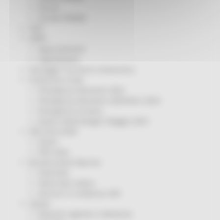
Servizi
Sociale PRIMM
ODS
ORPS
Appuntamenti
Segnalazioni
Paesaggio Territorio Urbanistica
Protezione Civile
Emergenza Alluvione 2022
Emergenza alluvione settembre 2024
Emergenza Ucraina
Eventi metereologici Maggio 2023
PSR 2014-2020
Eventi
PSR news
Ricostruzione Marche
Interviste
Storie dal cratere
Annunci in evidenza USR
Salute
Disturbi cognitivi e demenze