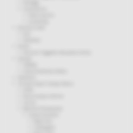
Sorteggi
Coronavirus
Piano vaccini
Screening
Servizio Civile
Enti
Volontari
Sisma
Annunci Soggetto Attuatore Sisma
Sociale
CRRDD
Invecchiamento Attivo
Statistica
Turismo Sport Tempo libero
ATIM
Pesca Acque Interne
Caccia
Marche Promozione
Comunicazione
Blog Tour
Campagne