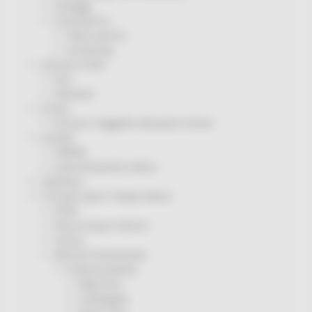
Sorteggi
Coronavirus
Piano vaccini
Screening
Servizio Civile
Enti
Volontari
Sisma
Annunci Soggetto Attuatore Sisma
Sociale
CRRDD
Invecchiamento Attivo
Statistica
Turismo Sport Tempo libero
ATIM
Pesca Acque Interne
Caccia
Marche Promozione
Comunicazione
Blog Tour
Campagne