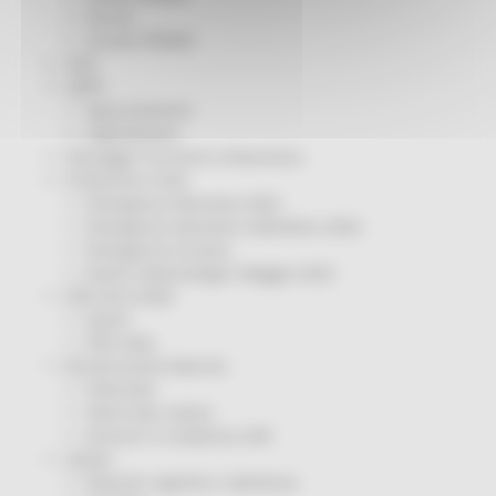
Servizi
Sociale PRIMM
ODS
ORPS
Appuntamenti
Segnalazioni
Paesaggio Territorio Urbanistica
Protezione Civile
Emergenza Alluvione 2022
Emergenza alluvione settembre 2024
Emergenza Ucraina
Eventi metereologici Maggio 2023
PSR 2014-2020
Eventi
PSR news
Ricostruzione Marche
Interviste
Storie dal cratere
Annunci in evidenza USR
Salute
Disturbi cognitivi e demenze