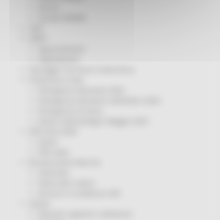
Servizi
Sociale PRIMM
ODS
ORPS
Appuntamenti
Segnalazioni
Paesaggio Territorio Urbanistica
Protezione Civile
Emergenza Alluvione 2022
Emergenza alluvione settembre 2024
Emergenza Ucraina
Eventi metereologici Maggio 2023
PSR 2014-2020
Eventi
PSR news
Ricostruzione Marche
Interviste
Storie dal cratere
Annunci in evidenza USR
Salute
Disturbi cognitivi e demenze