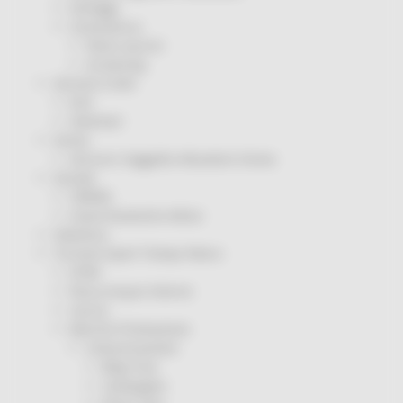
Sorteggi
Coronavirus
Piano vaccini
Screening
Servizio Civile
Enti
Volontari
Sisma
Annunci Soggetto Attuatore Sisma
Sociale
CRRDD
Invecchiamento Attivo
Statistica
Turismo Sport Tempo libero
ATIM
Pesca Acque Interne
Caccia
Marche Promozione
Comunicazione
Blog Tour
Campagne