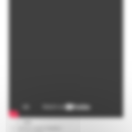
Missione 4
Missione 5
Missione 6
ZES
Eventi ZES
Ambiente
Cambiamenti climatici
REM
Sviluppo sostenibile
Attività Produttive
Artigianato
Artigianato bandi
Attività Ittiche
Cooperazione
Storie
Avvisi
Cultura
GTM 2021
Itinerari CulturaSmart
SBM
Edilizia Lavori Pubblici