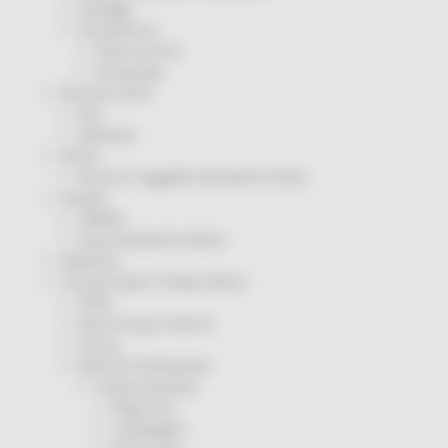
Sorteggi
Coronavirus
Piano vaccini
Screening
Servizio Civile
Enti
Volontari
Sisma
Annunci Soggetto Attuatore Sisma
Sociale
CRRDD
Invecchiamento Attivo
Statistica
Turismo Sport Tempo libero
ATIM
Pesca Acque Interne
Caccia
Marche Promozione
Comunicazione
Blog Tour
Campagne