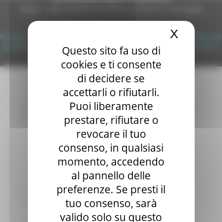
Autorizzazione SIAE n° 1225/I/1298
Elezioni 2020
DUNS - Data Universal Numbering System: 514216030
Sala stampa
Copyright 2026 by Regione Marche
per Candidati
X
Nascond
Per operatori e Comuni
Privacy
|
Termini Di Utilizzo
|
Informativa TEAMS
|
Informativa sui
Energia
Cookie
|
Accessibilità
|
Dichiarazione di Accessibilità
|
Sitemap
|
Questo sito fa uso di
Enti Locali e PA
Login
cookies e ti consente
Marche sicure
di decidere se
Scuola della PA
Soggetto aggregatore
accettarli o rifiutarli.
SUAM
Puoi liberamente
EU Direct
prestare, rifiutare o
Europa ed Estero
Aiuti di stato
revocare il tuo
Cooperazione internazionale
consenso, in qualsiasi
Expo Dubai 2020
momento, accedendo
Progetto Gear Up!
Delegazione Bruxelles
al pannello delle
Eventi FESR FSE
preferenze. Se presti il
Fondi Europei
tuo consenso, sarà
Finanze
Tributi
valido solo su questo