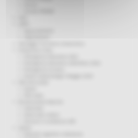
Servizi
Sociale PRIMM
ODS
ORPS
Appuntamenti
Segnalazioni
Paesaggio Territorio Urbanistica
Protezione Civile
Emergenza Alluvione 2022
Emergenza alluvione settembre 2024
Emergenza Ucraina
Eventi metereologici Maggio 2023
PSR 2014-2020
Eventi
PSR news
Ricostruzione Marche
Interviste
Storie dal cratere
Annunci in evidenza USR
Salute
Disturbi cognitivi e demenze