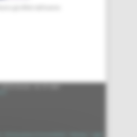
lustra gli effetti dell'evento
- 60125 Ancona - tel. 071.8061
.it
à
|
Dichiarazione di Accessibilità
|
Sitemap
|
Login