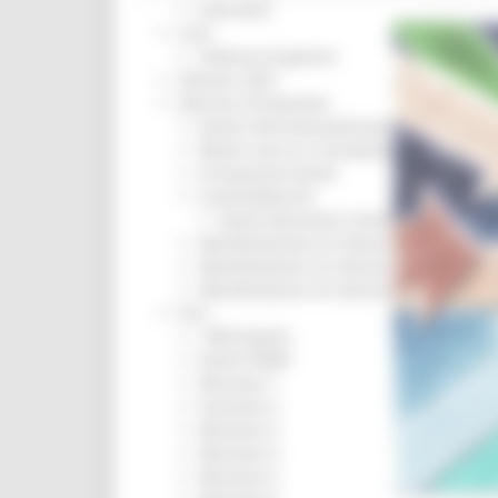
Interventi
CUG
Violenza di genere
Elezioni 2025
Marche Innovazione
bandi internazionalizzazione
Bandi ricerca e innovazione
Innovazione bandi
InvestinMarche
bandi attrazione investimenti
Manifestazione di interesse 2025
Manifestazioni di interesse
Manifestazioni di interesse 2026
Pnrr
1000 Esperti
Eventi PNRR
Missione 1
missione 2
Missione 3
Missione 4
Missione 5