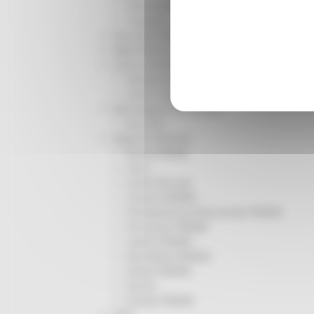
Infrastrutture
Trasporti
Istruzione Formazione e Diritto allo studio
l8perilfuturo
Lavoro Formazione professionale
Attività Eures
Centri Impiego
Marchigiani nel mondo
Racconti
Migranti Marche
Bandi PRIMM
Casa
Come fare per
Cultura PRIMM
Formazione professionale PRIMM
Istruzione PRIMM
Lavoro PRIMM
Normativa PRIMM
Salute PRIMM
Servizi
Sociale PRIMM