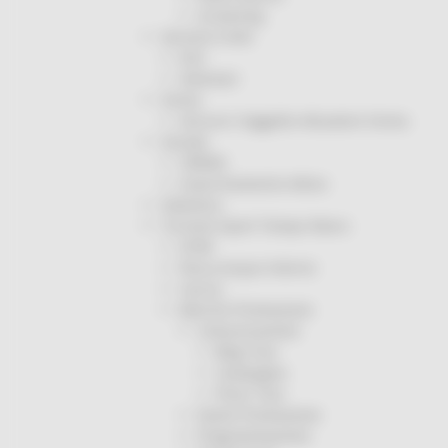
Screening
Servizio Civile
Enti
Volontari
Sisma
Annunci Soggetto Attuatore Sisma
Sociale
CRRDD
Invecchiamento Attivo
Statistica
Turismo Sport Tempo libero
ATIM
Pesca Acque Interne
Caccia
Marche Promozione
Comunicazione
Blog Tour
Campagne
Press Tour
Eventi Promozione
Programmazione