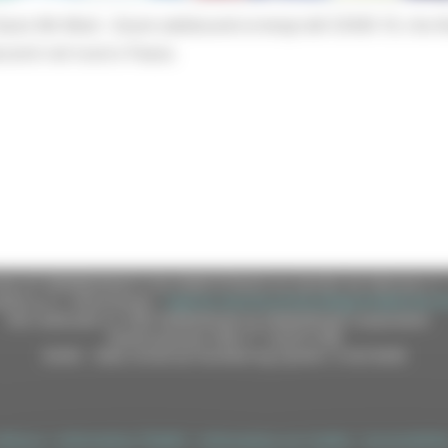
ture We Want - Essere adolescenti ai tempi del COVID-19,
che il
escenti nel nostro Paese.
e (CF 80008630420 P.IVA 00481070423) via Gentile da Fabriano, 9 
ella p.e.c. istituzionale :
regione.marche.protocollogiunta@emarche
Sito realizzato su CMS DotNetNuke by DotNetNuke Corporation
Autorizzazione SIAE n° 1225/I/1298
DUNS - Data Universal Numbering System: 514216030
tilizzo
|
Informativa TEAMS
|
Informativa sui Cookie
|
Accessibilit