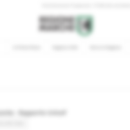
|
Amministrazione Trasparente
Profilo del committen
In Primo Piano
Regione Utile
Entra in Regione
ente - Rapporto Unicef
na alle news