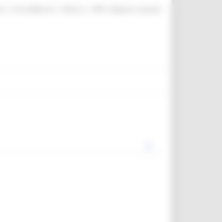
|
|
|
te
ProcediMarche
Rubrica
URP: la Regione risponde