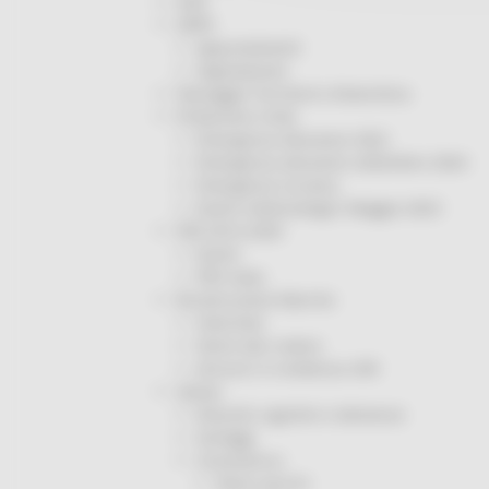
ODS
ORPS
Appuntamenti
Segnalazioni
Paesaggio Territorio Urbanistica
Protezione Civile
Emergenza Alluvione 2022
Emergenza alluvione settembre 2024
Emergenza Ucraina
Eventi metereologici Maggio 2023
PSR 2014-2020
Eventi
PSR news
Ricostruzione Marche
Interviste
Storie dal cratere
Annunci in evidenza USR
Salute
Disturbi cognitivi e demenze
Sorteggi
Coronavirus
Piano vaccini