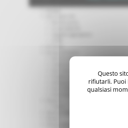
Per operatori e Comuni
Energia
Enti Locali e PA
Marche sicure
Scuola della PA
Soggetto aggregatore
SUAM
EU Direct
Europa ed Estero
Aiuti di stato
Cooperazione internazionale
Expo Dubai 2020
Questo sito
Progetto Gear Up!
rifiutarli. Puo
Delegazione Bruxelles
qualsiasi mome
Eventi FESR FSE
Fondi Europei
Finanze
Tributi
Garanzia Giovani
Giovani
Infrastrutture e Trasporti