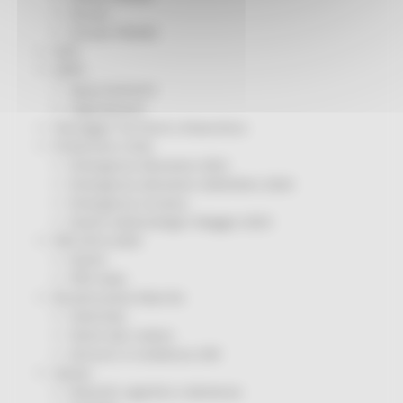
Servizi
Sociale PRIMM
ODS
ORPS
Appuntamenti
Segnalazioni
Paesaggio Territorio Urbanistica
Protezione Civile
Emergenza Alluvione 2022
Emergenza alluvione settembre 2024
Emergenza Ucraina
Eventi metereologici Maggio 2023
PSR 2014-2020
Eventi
PSR news
Ricostruzione Marche
Interviste
Storie dal cratere
Annunci in evidenza USR
Salute
Disturbi cognitivi e demenze