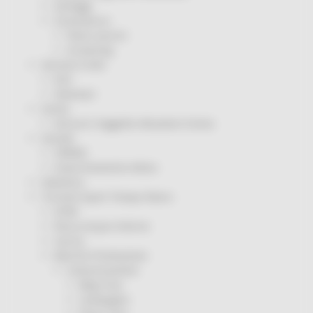
Sorteggi
Coronavirus
Piano vaccini
Screening
Servizio Civile
Enti
Volontari
Sisma
Annunci Soggetto Attuatore Sisma
Sociale
CRRDD
Invecchiamento Attivo
Statistica
Turismo Sport Tempo libero
ATIM
Pesca Acque Interne
Caccia
Marche Promozione
Comunicazione
Blog Tour
Campagne