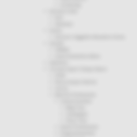
Screening
Servizio Civile
Enti
Volontari
Sisma
Annunci Soggetto Attuatore Sisma
Sociale
CRRDD
Invecchiamento Attivo
Statistica
Turismo Sport Tempo libero
ATIM
Pesca Acque Interne
Caccia
Marche Promozione
Comunicazione
Blog Tour
Campagne
Press Tour
Eventi Promozione
Programmazione