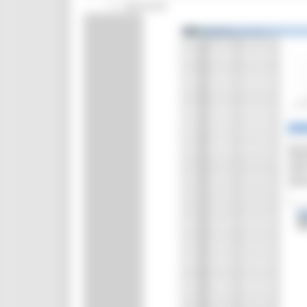
Interventi
CUG
Violenza di genere
Elezioni 2025
Marche Innovazione
bandi internazionalizzazione
Bandi ricerca e innovazione
Innovazione bandi
InvestinMarche
bandi attrazione investimenti
Manifestazione di interesse 2025
Manifestazioni di interesse
Manifestazioni di interesse 2026
Pnrr
1000 Esperti
Eventi PNRR
Missione 1
missione 2
Missione 3
Missione 4
Missione 5