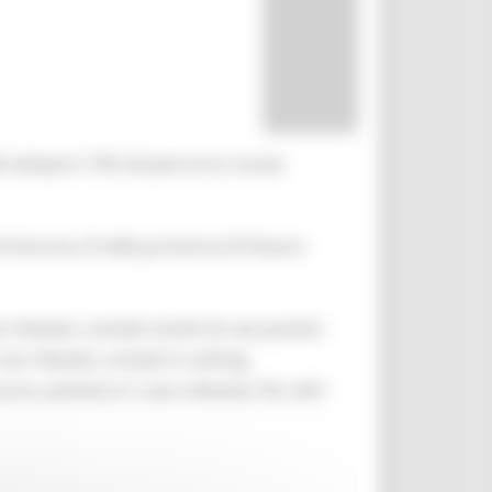
266 tamponi: 750 nel percorso nuove
di Ancona, 8 nella provincia di Pesaro-
levati), contatti stretti di casi positivi
casi rilevati), contatti in setting
orso sanitario (1 caso rilevato). Per altri