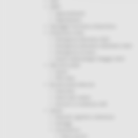
ODS
ORPS
Appuntamenti
Segnalazioni
Paesaggio Territorio Urbanistica
Protezione Civile
Emergenza Alluvione 2022
Emergenza alluvione settembre 2024
Emergenza Ucraina
Eventi metereologici Maggio 2023
PSR 2014-2020
Eventi
PSR news
Ricostruzione Marche
Interviste
Storie dal cratere
Annunci in evidenza USR
Salute
Disturbi cognitivi e demenze
Sorteggi
Coronavirus
Piano vaccini