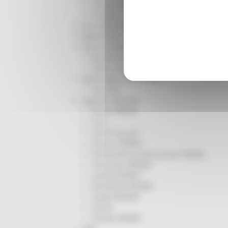
Infrastrutture
Trasporti
Istruzione Formazione e Diritto allo studio
l8perilfuturo
Lavoro Formazione professionale
Attività Eures
Centri Impiego
Marchigiani nel mondo
Racconti
Migranti Marche
Bandi PRIMM
Casa
Come fare per
Cultura PRIMM
Formazione professionale PRIMM
Istruzione PRIMM
Lavoro PRIMM
Normativa PRIMM
Salute PRIMM
Servizi
Sociale PRIMM