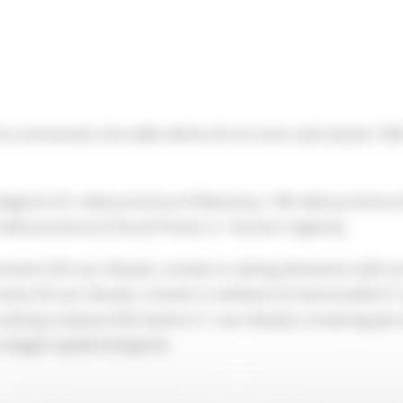
 ha comunicato che nelle ultime 24 ore sono stati testati 1
iagnosi (51 nella provincia di Macerata, 148 nella provincia 
ella provincia di Ascoli Piceno e 1 da fuori regione).
ci (59 casi rilevati), contatti in setting domestico (68 casi ri
ativo (8 casi rilevati), contatti in ambienti di vita/socialità (7 
n setting scolastico/formativo (11 casi rilevati), screening perc
 indagini epidemiologiche.