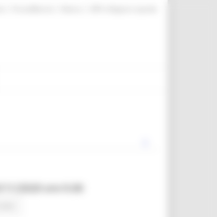
|
|
|
te
ProcediMarche
Rubrica
URP: la Regione risponde
9/11/2020 ore 9.00
 news