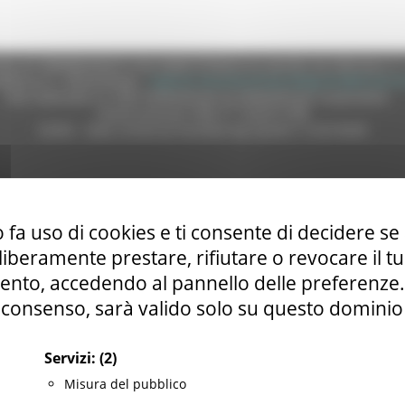
e (CF 80008630420 P.IVA 00481070423) via Gentile da Fabriano, 9 
ella p.e.c. istituzionale :
regione.marche.protocollogiunta@emarche
Sito realizzato su CMS DotNetNuke by DotNetNuke Corporation
Autorizzazione SIAE n° 1225/I/1298
DUNS - Data Universal Numbering System: 514216030
tilizzo
|
Informativa TEAMS
|
Informativa sui Cookie
|
Accessibilit
 fa uso di cookies e ti consente di decidere se 
i liberamente prestare, rifiutare o revocare il 
nto, accedendo al pannello delle preferenze. S
consenso, sarà valido solo su questo dominio
Servizi:
(2)
Misura del pubblico