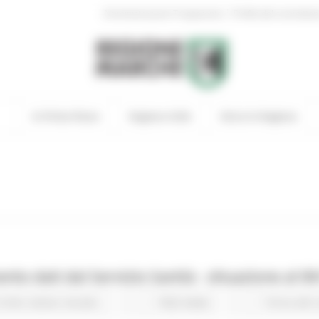
|
Amministrazione Trasparente
Profilo del committen
In Primo Piano
Regione Utile
Entra in Regione
o dati dal Servizio Sanità - situazione al 0
Civile
Salute
Sociale
1022 views
Torna alle