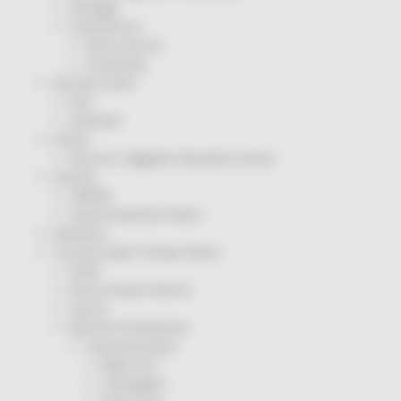
Sorteggi
Coronavirus
Piano vaccini
Screening
Servizio Civile
Enti
Volontari
Sisma
Annunci Soggetto Attuatore Sisma
Sociale
CRRDD
Invecchiamento Attivo
Statistica
Turismo Sport Tempo libero
ATIM
Pesca Acque Interne
Caccia
Marche Promozione
Comunicazione
Blog Tour
Campagne