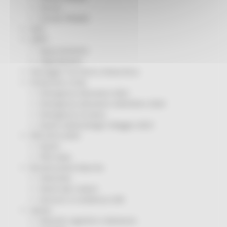
Servizi
Sociale PRIMM
ODS
ORPS
Appuntamenti
Segnalazioni
Paesaggio Territorio Urbanistica
Protezione Civile
Emergenza Alluvione 2022
Emergenza alluvione settembre 2024
Emergenza Ucraina
Eventi metereologici Maggio 2023
PSR 2014-2020
Eventi
PSR news
Ricostruzione Marche
Interviste
Storie dal cratere
Annunci in evidenza USR
Salute
Disturbi cognitivi e demenze