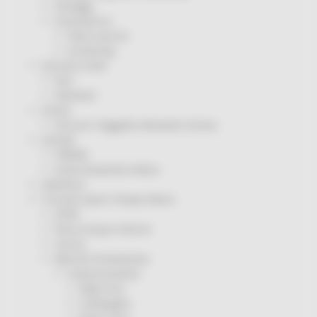
Sorteggi
Coronavirus
Piano vaccini
Screening
Servizio Civile
Enti
Volontari
Sisma
Annunci Soggetto Attuatore Sisma
Sociale
CRRDD
Invecchiamento Attivo
Statistica
Turismo Sport Tempo libero
ATIM
Pesca Acque Interne
Caccia
Marche Promozione
Comunicazione
Blog Tour
Campagne