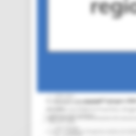
Missione 6
ZES
Eventi ZES
Ambiente
Cambiamenti climatici
REM
Sviluppo sostenibile
Attività Produttive
Artigianato
Artigianato bandi
Attività Ittiche
Cooperazione
Storie
Avvisi
Cultura
GTM 2021
Si comunica che
martedì 9 giugno 2026
Itinerari CulturaSmart
SBM
della dott.ssa Federica Franchini, Diri
Edilizia Lavori Pubblici
regionale per le Commissioni di concors
Elezioni 2020
Sala stampa
per n. 1 posto di Dirigente medico di IG
per Candidati