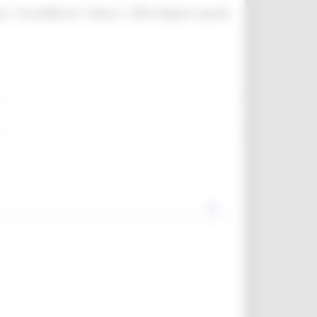
|
|
|
te
ProcediMarche
Rubrica
URP: la Regione risponde