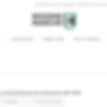
|
Amministrazione Trasparente
Profilo del committen
In Primo Piano
Regione Utile
Entra in Regione
 commissione di concorso del SSR
2 views
Torna alle news