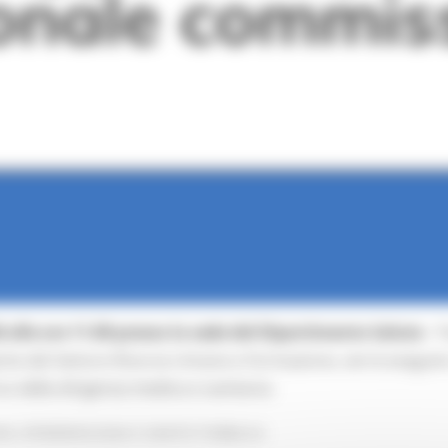
 alle ore 11.00
presso la sede del Dipartimento Salute
- P
gente del Settore Risorse Umane e Formazione, verrà esegui
o della dirigenza medica e sanitaria:
IENE, EPIDEMIOLOGIA E SANITA’ PUBBLICA