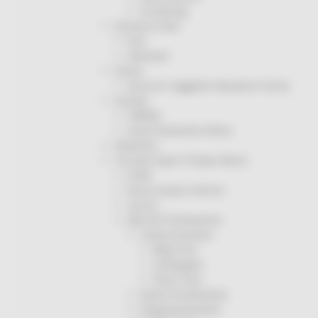
Screening
Servizio Civile
Enti
Volontari
Sisma
Annunci Soggetto Attuatore Sisma
Sociale
CRRDD
Invecchiamento Attivo
Statistica
Turismo Sport Tempo libero
ATIM
Pesca Acque Interne
Caccia
Marche Promozione
Comunicazione
Blog Tour
Campagne
Press Tour
Eventi Promozione
Programmazione