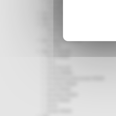
Infrastrutture
Trasporti
Istruzione Formazione e Diritto allo studio
l8perilfuturo
Lavoro Formazione professionale
Attività Eures
Centri Impiego
Marchigiani nel mondo
Racconti
Migranti Marche
Bandi PRIMM
Casa
Come fare per
Cultura PRIMM
Formazione professionale PRIMM
Istruzione PRIMM
Lavoro PRIMM
Normativa PRIMM
Salute PRIMM
Servizi
Sociale PRIMM