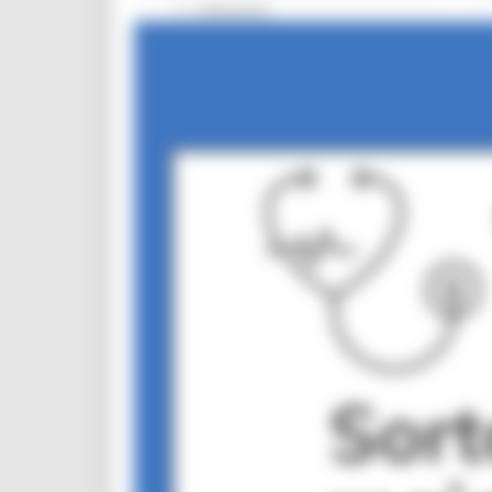
Interventi
CUG
Violenza di genere
Elezioni 2025
Marche Innovazione
bandi internazionalizzazione
Bandi ricerca e innovazione
Innovazione bandi
InvestinMarche
bandi attrazione investimenti
Manifestazione di interesse 2025
Manifestazioni di interesse
Manifestazioni di interesse 2026
Pnrr
1000 Esperti
Eventi PNRR
Missione 1
missione 2
Missione 3
Missione 4
Missione 5