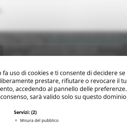
A
e (CF 80008630420 P.IVA 00481070423) via Gentile da Fabriano, 9 
ella p.e.c. istituzionale :
regione.marche.protocollogiunta@emarche
Sito realizzato su CMS DotNetNuke by DotNetNuke Corporation
Autorizzazione SIAE n° 1225/I/1298
DUNS - Data Universal Numbering System: 514216030
 fa uso di cookies e ti consente di decidere se 
i liberamente prestare, rifiutare o revocare il 
tilizzo
|
Informativa TEAMS
|
Informativa sui Cookie
|
Accessibilit
nto, accedendo al pannello delle preferenze. S
consenso, sarà valido solo su questo dominio
Servizi:
(2)
Misura del pubblico