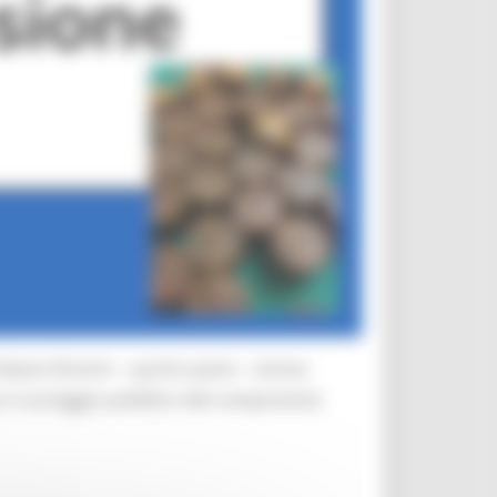
alazzo Rossini – quinto piano - stanza
to il sorteggio pubblico del componente