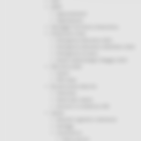
ODS
ORPS
Appuntamenti
Segnalazioni
Paesaggio Territorio Urbanistica
Protezione Civile
Emergenza Alluvione 2022
Emergenza alluvione settembre 2024
Emergenza Ucraina
Eventi metereologici Maggio 2023
PSR 2014-2020
Eventi
PSR news
Ricostruzione Marche
Interviste
Storie dal cratere
Annunci in evidenza USR
Salute
Disturbi cognitivi e demenze
Sorteggi
Coronavirus
Piano vaccini