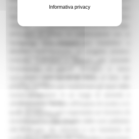
Servizi
Informativa privacy
progetto promosso dal Club Rotary di Falconara
Sociale PRIMM
Marittima con la presenza costante dei “Lettori
ODS
ORPS
Volontari” e si realizzano interventi di Pet Therapy.
Appuntamenti
All’Hospice di Loreto, in collaborazione con la
Segnalazioni
Fondazione “pro Hospice” tra novembre e
Paesaggio Territorio Urbanistica
Protezione Civile
dicembre sarà realizzato un progetto artistico
Emergenza Alluvione 2022
intitolato “L’effimero e l’eterno” che prevede
Emergenza alluvione settembre 2024
l’installazione di grandi immagini a tema
Emergenza Ucraina
Eventi metereologici Maggio 2023
naturalistico nella parete di fronte al letto del
PSR 2014-2020
paziente, concepito per trasformare gli spazi delle
Eventi
stanze dell’Hospice in un luogo di serenità e
PSR news
Ricostruzione Marche
contemplazione. Sempre all’Hospice di Loreto e in
Interviste
quello di Fabriano sarà organizzato un incontro di
Storie dal cratere
sensibilizzazione della filosofia delle cure palliative
Annunci in evidenza USR
Salute
con il Gruppo dei volontari e un momento di
Disturbi cognitivi e demenze
confronto e riflessione per condividere esperienze