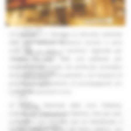
Missione 4
Missione 5
Missione 6
ZES
Eventi ZES
L’11 novembre si festeggia la Giornata nazionale
Ambiente
Cambiamenti climatici
delle Cure Palliative. Numerosi incontri si sono
REM
svolti oggi su tutto il territorio regionale per
Sviluppo sostenibile
riflettere sul ruolo delle cure palliative, per
Attività Produttive
Artigianato
ampliare le conoscenze, ma anche per accendere
Artigianato bandi
domande e costruire un pensiero, con l’auspicio di
Attività Ittiche
presidiare il cambiamento, di accompagnarlo con
Cooperazione
Storie
intelligenza, passione e cura.
Avvisi
Cultura
La Giornata Nazionale delle Cure Palliative,
GTM 2021
coincide con la festa di San Martino, noto per aver
Itinerari CulturaSmart
SBM
condiviso il suo mantello con un mendicante. Il
Edilizia Lavori Pubblici
termine palliative deriva dal latino pallium, che