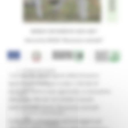
Missione 4
Missione 5
Missione 6
ZES
Eventi ZES
Ambiente
Cambiamenti climatici
REM
Sviluppo sostenibile
Attività Produttive
Artigianato
Artigianato bandi
Con Decreto del Dirigente della Direzione
Attività Ittiche
Cooperazione
Agricoltura e Sviluppo rurale n. 924 del 24
Storie
dicembre 2024 è stato approvato, in attuazione
Avvisi
della DGR 1986 del 16/12/2024, il bando
Cultura
GTM 2021
dell’Intervento SRA30 “Benessere animale”.
Itinerari CulturaSmart
SBM
L’intervento è finalizzato ad incoraggiare gli
Edilizia Lavori Pubblici