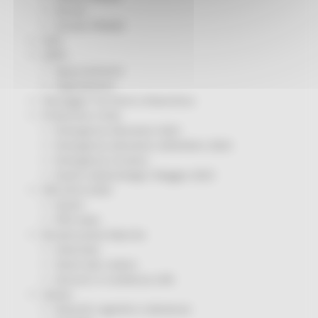
Servizi
Sociale PRIMM
ODS
ORPS
Appuntamenti
Segnalazioni
Paesaggio Territorio Urbanistica
Protezione Civile
Emergenza Alluvione 2022
Emergenza alluvione settembre 2024
Emergenza Ucraina
Eventi metereologici Maggio 2023
PSR 2014-2020
Eventi
PSR news
Ricostruzione Marche
Interviste
Storie dal cratere
Annunci in evidenza USR
Salute
Disturbi cognitivi e demenze