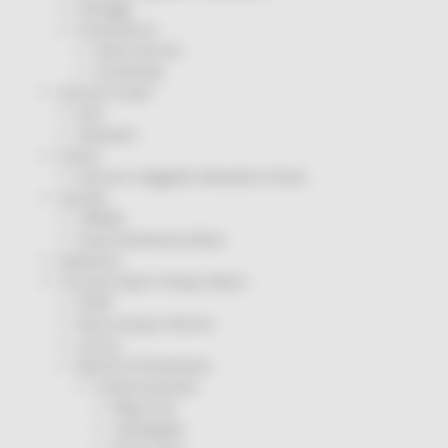
Sorteggi
Coronavirus
Piano vaccini
Screening
Servizio Civile
Enti
Volontari
Sisma
Annunci Soggetto Attuatore Sisma
Sociale
CRRDD
Invecchiamento Attivo
Statistica
Turismo Sport Tempo libero
ATIM
Pesca Acque Interne
Caccia
Marche Promozione
Comunicazione
Blog Tour
Campagne