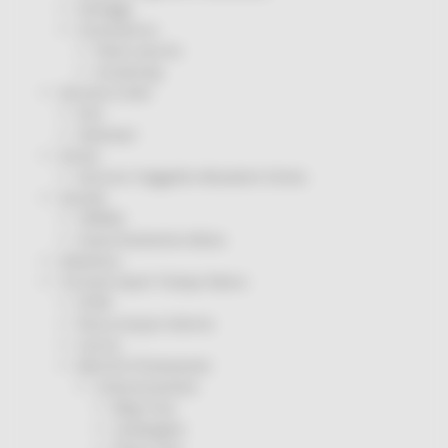
Sorteggi
Coronavirus
Piano vaccini
Screening
Servizio Civile
Enti
Volontari
Sisma
Annunci Soggetto Attuatore Sisma
Sociale
CRRDD
Invecchiamento Attivo
Statistica
Turismo Sport Tempo libero
ATIM
Pesca Acque Interne
Caccia
Marche Promozione
Comunicazione
Blog Tour
Campagne