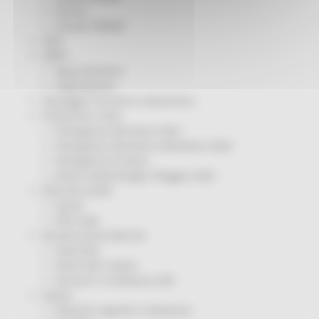
Servizi
Sociale PRIMM
ODS
ORPS
Appuntamenti
Segnalazioni
Paesaggio Territorio Urbanistica
Protezione Civile
Emergenza Alluvione 2022
Emergenza alluvione settembre 2024
Emergenza Ucraina
Eventi metereologici Maggio 2023
PSR 2014-2020
Eventi
PSR news
Ricostruzione Marche
Interviste
Storie dal cratere
Annunci in evidenza USR
Salute
Disturbi cognitivi e demenze