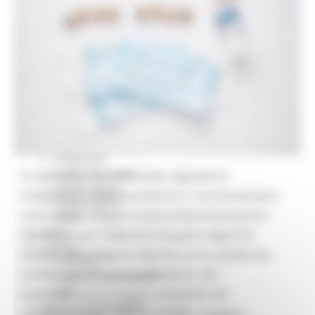
Missione 4
Missione 5
Missione 6
ZES
Eventi ZES
Ambiente
Cambiamenti climatici
REM
Sviluppo sostenibile
Attività Produttive
Artigianato
Artigianato bandi
Si comunica che sono state stipulate le
Attività Ittiche
Convenzioni relative ai lotti 3 e 7. Le Convenzioni,
Cooperazione
con i relativi allegati e tutta la documentazione
Storie
Avvisi
necessaria per l’adesione da parte degli Enti
Cultura
Sanitari della Regione Marche, sono pubblicate,
GTM 2021
insieme agli altri provvedimenti e alla
Itinerari CulturaSmart
SBM
documentazione di gara, sul profilo del
Edilizia Lavori Pubblici
committente del Settore SUAM e Soggetto