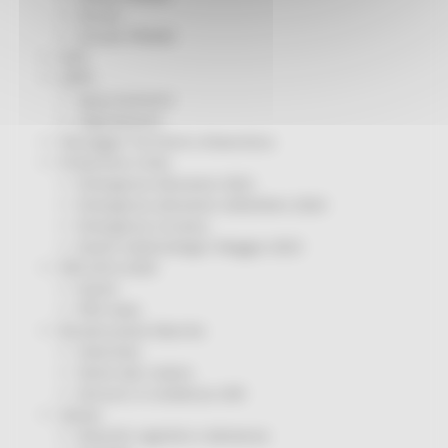
Servizi
Sociale PRIMM
ODS
ORPS
Appuntamenti
Segnalazioni
Paesaggio Territorio Urbanistica
Protezione Civile
Emergenza Alluvione 2022
Emergenza alluvione settembre 2024
Emergenza Ucraina
Eventi metereologici Maggio 2023
PSR 2014-2020
Eventi
PSR news
Ricostruzione Marche
Interviste
Storie dal cratere
Annunci in evidenza USR
Salute
Disturbi cognitivi e demenze