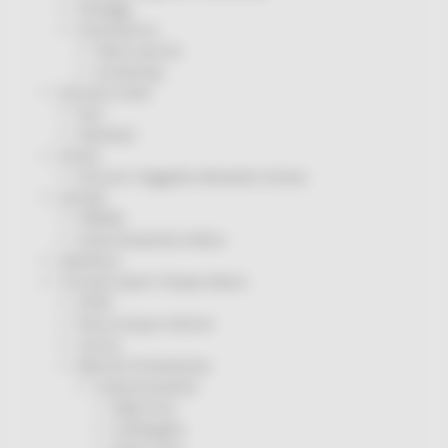
Sorteggi
Coronavirus
Piano vaccini
Screening
Servizio Civile
Enti
Volontari
Sisma
Annunci Soggetto Attuatore Sisma
Sociale
CRRDD
Invecchiamento Attivo
Statistica
Turismo Sport Tempo libero
ATIM
Pesca Acque Interne
Caccia
Marche Promozione
Comunicazione
Blog Tour
Campagne