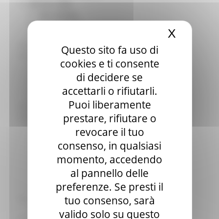
Elezioni 2020
Sala stampa
per Candidati
X
Nascond
Per operatori e Comuni
Energia
Questo sito fa uso di
Enti Locali e PA
cookies e ti consente
Marche sicure
di decidere se
Scuola della PA
Soggetto aggregatore
accettarli o rifiutarli.
SUAM
Puoi liberamente
EU Direct
prestare, rifiutare o
Europa ed Estero
Aiuti di stato
revocare il tuo
Cooperazione internazionale
consenso, in qualsiasi
Expo Dubai 2020
momento, accedendo
Progetto Gear Up!
Delegazione Bruxelles
al pannello delle
Eventi FESR FSE
preferenze. Se presti il
Fondi Europei
tuo consenso, sarà
Finanze
Tributi
valido solo su questo