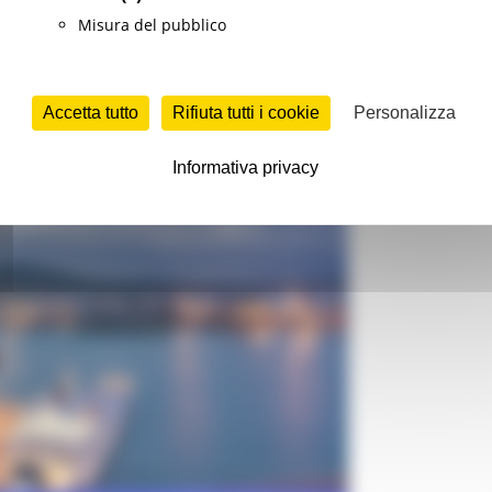
Misura del pubblico
Accetta tutto
Rifiuta tutti i cookie
Personalizza
Informativa privacy